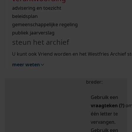
zoektips
Wij helpen u op weg met een aantal zoektips.
bekijk ons geschiedenislokaal
vergunningen
bouwvergunningen
advisering en toezicht
bekijk alle zoektips
beeld en geluid
omgevingsvergunningen
beleidsplan
uitleg nodig?
gemeenschappelijke regeling
publiek jaarverslag
Mijn Studiezaal (inloggen)
Wij helpen u op weg met een aantal zoektips.
steun het archief
bekijk alle zoektips
Door leestekens in
U kunt ook Vriend worden en het Westfries Archief s
uw zoekopdracht te
meer weten
gebruiken, zoekt u
specifieker of juist
breder:
Gebruik een
vraagteken (?)
o
één letter te
vervangen.
Gebruik een