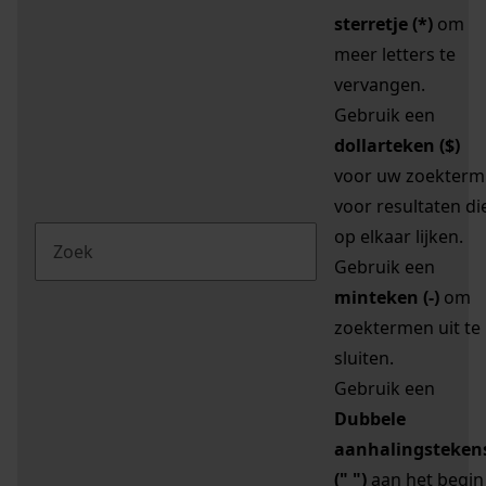
sterretje (*)
om
meer letters te
vervangen.
Gebruik een
dollarteken ($)
voor uw zoekterm
voor resultaten di
op elkaar lijken.
Gebruik een
minteken (-)
om
zoektermen uit te
sluiten.
Gebruik een
Dubbele
aanhalingsteken
(" ")
aan het begin