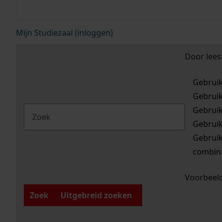
Mijn Studiezaal (inloggen)
Door lees
Gebrui
Gebrui
Gebrui
Gebrui
Gebrui
combina
Voorbeeld
Zoek
Uitgebreid zoeken