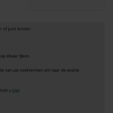
 of juist breder:
p elkaar lijken.
nde van uw zoektermen om naar de exacte
vindt u
hier
.