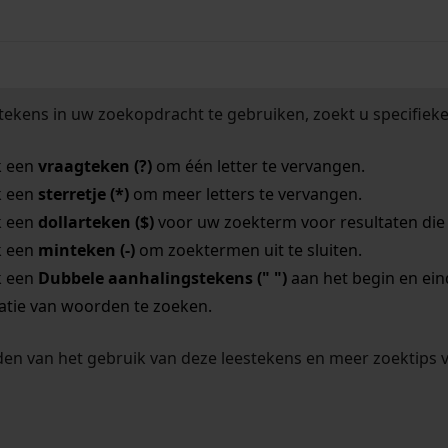
tekens in uw zoekopdracht te gebruiken, zoekt u specifieker
k een
vraagteken (?)
om één letter te vervangen.
k een
sterretje (*)
om meer letters te vervangen.
k een
dollarteken ($)
voor uw zoekterm voor resultaten die o
k een
minteken (-)
om zoektermen uit te sluiten.
k een
Dubbele aanhalingstekens (" ")
aan het begin en ei
tie van woorden te zoeken.
en van het gebruik van deze leestekens en meer zoektips 