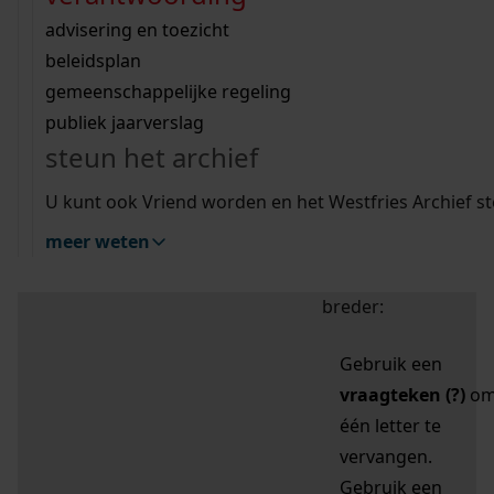
zoektips
Wij helpen u op weg met een aantal zoektips.
bekijk ons geschiedenislokaal
vergunningen
bouwvergunningen
advisering en toezicht
bekijk alle zoektips
beeld en geluid
omgevingsvergunningen
beleidsplan
uitleg nodig?
gemeenschappelijke regeling
publiek jaarverslag
Mijn Studiezaal (inloggen)
Wij helpen u op weg met een aantal zoektips.
steun het archief
bekijk alle zoektips
Door leestekens in
U kunt ook Vriend worden en het Westfries Archief s
uw zoekopdracht te
meer weten
gebruiken, zoekt u
specifieker of juist
breder:
Gebruik een
vraagteken (?)
o
één letter te
vervangen.
Gebruik een