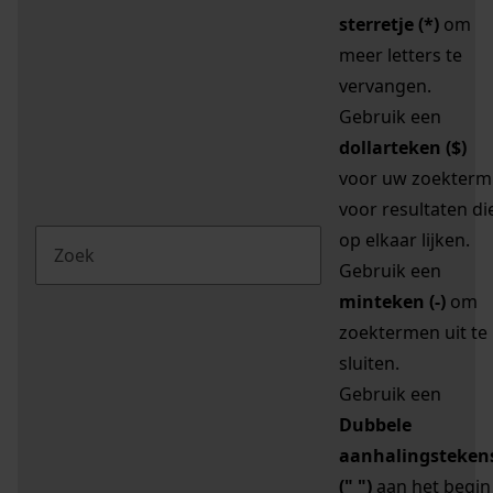
sterretje (*)
om
meer letters te
vervangen.
Gebruik een
dollarteken ($)
voor uw zoekterm
voor resultaten di
op elkaar lijken.
Gebruik een
minteken (-)
om
zoektermen uit te
sluiten.
Gebruik een
Dubbele
aanhalingsteken
(" ")
aan het begin