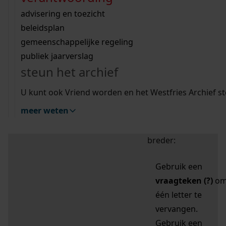
zoektips
Wij helpen u op weg met een aantal zoektips.
bekijk ons geschiedenislokaal
vergunningen
bouwvergunningen
advisering en toezicht
bekijk alle zoektips
beeld en geluid
omgevingsvergunningen
beleidsplan
uitleg nodig?
gemeenschappelijke regeling
publiek jaarverslag
Mijn Studiezaal (inloggen)
Wij helpen u op weg met een aantal zoektips.
steun het archief
bekijk alle zoektips
Door leestekens in
U kunt ook Vriend worden en het Westfries Archief s
uw zoekopdracht te
meer weten
gebruiken, zoekt u
specifieker of juist
breder:
Gebruik een
vraagteken (?)
o
één letter te
vervangen.
Gebruik een