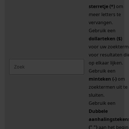
sterretje (*)
om
meer letters te
vervangen.
Gebruik een
dollarteken ($)
voor uw zoekterm
voor resultaten di
op elkaar lijken.
Gebruik een
minteken (-)
om
zoektermen uit te
sluiten.
Gebruik een
Dubbele
aanhalingsteken
(" ")
aan het begin