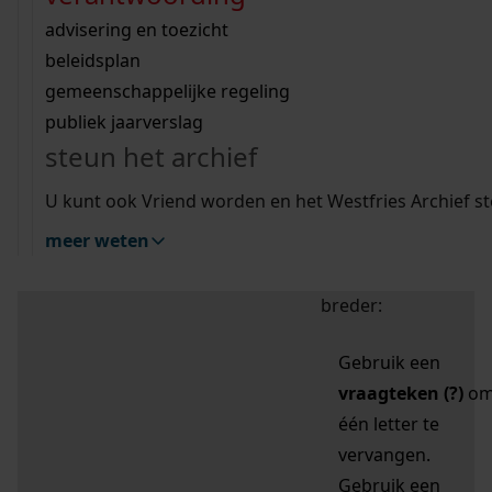
zoektips
Wij helpen u op weg met een aantal zoektips.
bekijk ons geschiedenislokaal
vergunningen
bouwvergunningen
advisering en toezicht
bekijk alle zoektips
beeld en geluid
omgevingsvergunningen
beleidsplan
uitleg nodig?
gemeenschappelijke regeling
publiek jaarverslag
Mijn Studiezaal (inloggen)
Wij helpen u op weg met een aantal zoektips.
steun het archief
bekijk alle zoektips
Door leestekens in
U kunt ook Vriend worden en het Westfries Archief s
uw zoekopdracht te
meer weten
gebruiken, zoekt u
specifieker of juist
breder:
Gebruik een
vraagteken (?)
o
één letter te
vervangen.
Gebruik een