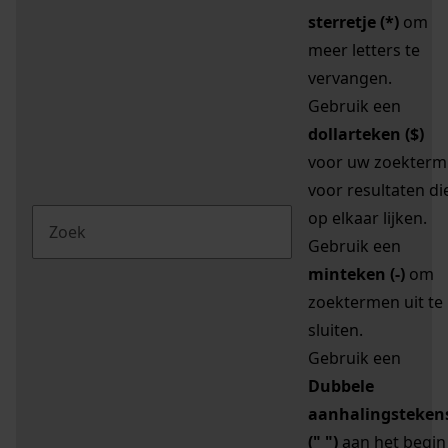
sterretje (*)
om
meer letters te
vervangen.
Gebruik een
dollarteken ($)
voor uw zoekterm
voor resultaten di
op elkaar lijken.
Gebruik een
minteken (-)
om
zoektermen uit te
sluiten.
Gebruik een
Dubbele
aanhalingsteken
(" ")
aan het begin