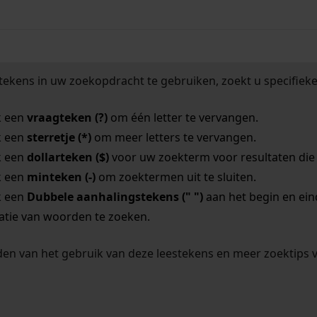
tekens in uw zoekopdracht te gebruiken, zoekt u specifieker
k een
vraagteken (?)
om één letter te vervangen.
k een
sterretje (*)
om meer letters te vervangen.
k een
dollarteken ($)
voor uw zoekterm voor resultaten die o
k een
minteken (-)
om zoektermen uit te sluiten.
k een
Dubbele aanhalingstekens (" ")
aan het begin en ei
tie van woorden te zoeken.
en van het gebruik van deze leestekens en meer zoektips 