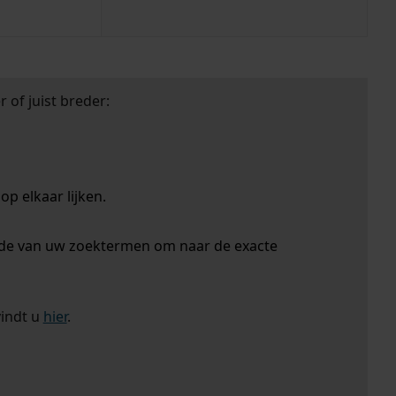
 of juist breder:
p elkaar lijken.
nde van uw zoektermen om naar de exacte
vindt u
hier
.