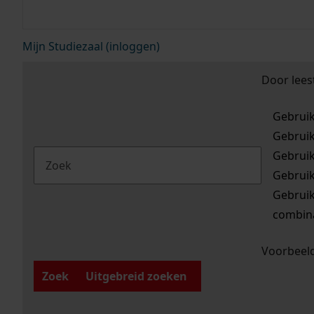
Mijn Studiezaal (inloggen)
Door lees
Gebrui
Gebrui
Gebrui
Gebrui
Gebrui
combina
Voorbeeld
Zoek
Uitgebreid zoeken