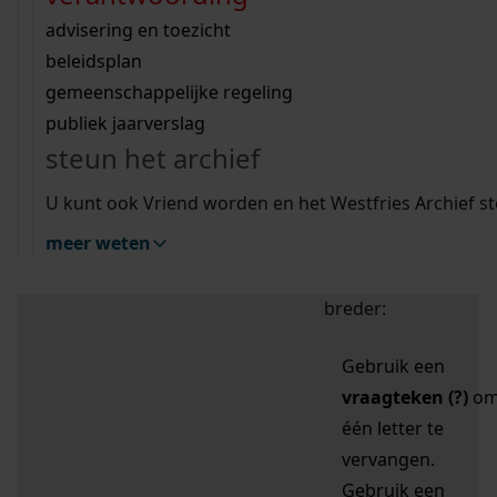
zoektips
Wij helpen u op weg met een aantal zoektips.
bekijk ons geschiedenislokaal
vergunningen
bouwvergunningen
advisering en toezicht
bekijk alle zoektips
beeld en geluid
omgevingsvergunningen
beleidsplan
uitleg nodig?
gemeenschappelijke regeling
publiek jaarverslag
Mijn Studiezaal (inloggen)
Wij helpen u op weg met een aantal zoektips.
steun het archief
bekijk alle zoektips
Door leestekens in
U kunt ook Vriend worden en het Westfries Archief s
uw zoekopdracht te
meer weten
gebruiken, zoekt u
specifieker of juist
breder:
Gebruik een
vraagteken (?)
o
één letter te
vervangen.
Gebruik een