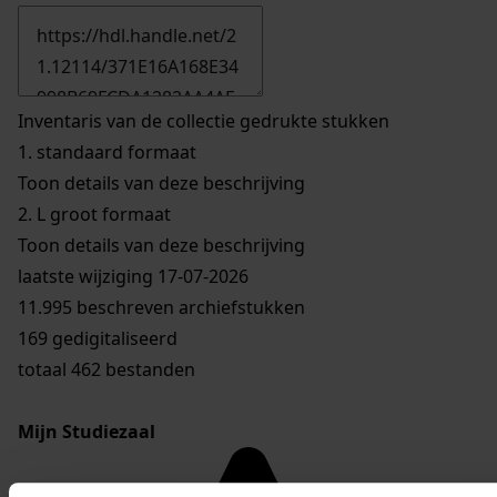
Inventaris van de collectie gedrukte stukken
1.
standaard formaat
Toon details van deze beschrijving
2.
L groot formaat
Toon details van deze beschrijving
laatste wijziging 17-07-2026
11.995 beschreven archiefstukken
169 gedigitaliseerd
totaal 462 bestanden
Mijn Studiezaal