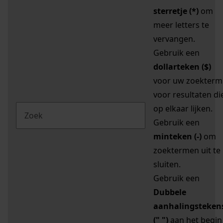
sterretje (*)
om
meer letters te
vervangen.
Gebruik een
dollarteken ($)
voor uw zoekterm
voor resultaten di
op elkaar lijken.
Gebruik een
minteken (-)
om
zoektermen uit te
sluiten.
Gebruik een
Dubbele
aanhalingsteken
(" ")
aan het begin