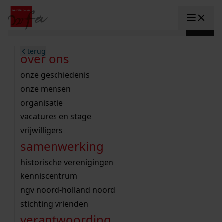
Ga naar content
zoeken naar:
terug
terug
terug
terug
terug
terug
open overheid
wet open overheid
ontdek westfriesland
onderzoek binnen de collectie
activiteiten
innovatie
over ons
Toggle submenu: "Open overhe
collectie
Toggle submenu: "Collectie"
gemeente drechterland
aanwinsten
hele collectie
cursussen
datascience
onze geschiedenis
home
/
onderzoek
gemeente enkhuizen
niet of beperkt openbaar
schematisch archievenoverzicht
educatie
digitale dienstverlening
onze mensen
Toggle submenu: "Onderzoek"
zoeken in de
gemeente hoorn
schatkist
notarissen
educatie
rondleidingen
digitalisering
organisatie
Toggle submenu: "educatie"
bekijk onze archiefstukken op de we
gemeente koggenland
tentoonstellingen
open data
lezingen
vacatures en stage
innovatie
Toggle submenu: "innovatie"
collectie
zoekhulpen
gemeente medemblik
verhalen
kinderactiviteiten
vrijwilligers
kaart
organisatie
Toggle submenu: "organisatie"
voor scholen
samenwerking
gemeente opmeer
westfriese kaart
ons werkgebied
contact
bekijk de kaart
wet open overheid
doorzoek de collectie
onderzoek naar een huis, straat of wijk
voor docenten
historische verenigingen
nieuws
agenda
gemeente stede broec
hele collectie
personen in de tweede wereldoorlog
voor leerlingen
kenniscentrum
veelgestelde vragen
hulp nodig?
werksaam westfriesland
bibliotheek
voorouderonderzoek
voor studenten
ngv noord-holland noord
webshop
uitleg nodig?
geschiedenislokaal
westfries archief
kranten
stichting vrienden
Deze zoektips helpen u op weg.
Winkelwagen
A
A
vergunningen
verantwoording
personen