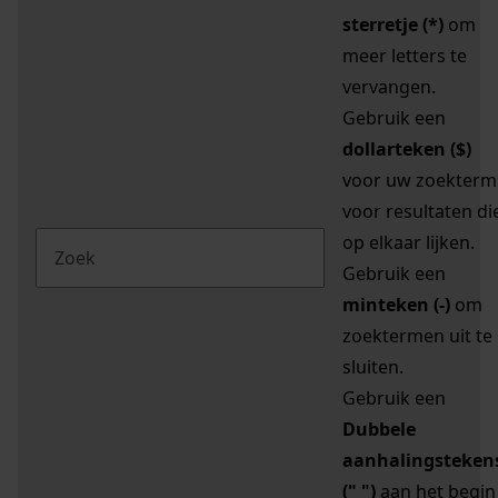
sterretje (*)
om
meer letters te
vervangen.
Gebruik een
dollarteken ($)
voor uw zoekterm
voor resultaten di
op elkaar lijken.
Gebruik een
minteken (-)
om
zoektermen uit te
sluiten.
Gebruik een
Dubbele
aanhalingsteken
(" ")
aan het begin