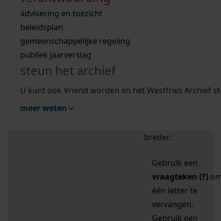
zoektips
Wij helpen u op weg met een aantal zoektips.
bekijk ons geschiedenislokaal
vergunningen
bouwvergunningen
advisering en toezicht
bekijk alle zoektips
beeld en geluid
omgevingsvergunningen
beleidsplan
uitleg nodig?
gemeenschappelijke regeling
publiek jaarverslag
Mijn Studiezaal (inloggen)
Wij helpen u op weg met een aantal zoektips.
steun het archief
bekijk alle zoektips
Door leestekens in
U kunt ook Vriend worden en het Westfries Archief s
uw zoekopdracht te
meer weten
gebruiken, zoekt u
specifieker of juist
breder:
Gebruik een
vraagteken (?)
o
één letter te
vervangen.
Gebruik een