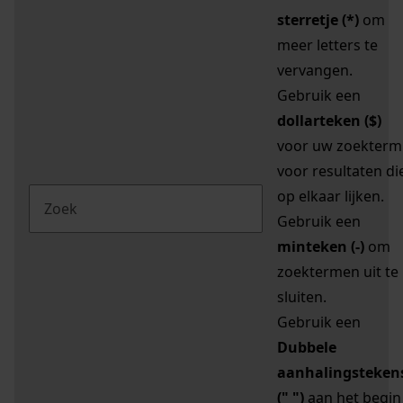
sterretje (*)
om
meer letters te
vervangen.
Gebruik een
dollarteken ($)
voor uw zoekterm
voor resultaten di
op elkaar lijken.
Gebruik een
minteken (-)
om
zoektermen uit te
sluiten.
Gebruik een
Dubbele
aanhalingsteken
(" ")
aan het begin