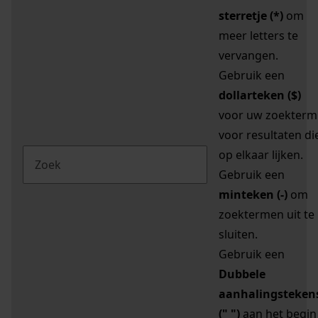
sterretje (*)
om
meer letters te
vervangen.
Gebruik een
dollarteken ($)
voor uw zoekterm
voor resultaten di
op elkaar lijken.
Gebruik een
minteken (-)
om
zoektermen uit te
sluiten.
Gebruik een
Dubbele
aanhalingsteken
(" ")
aan het begin