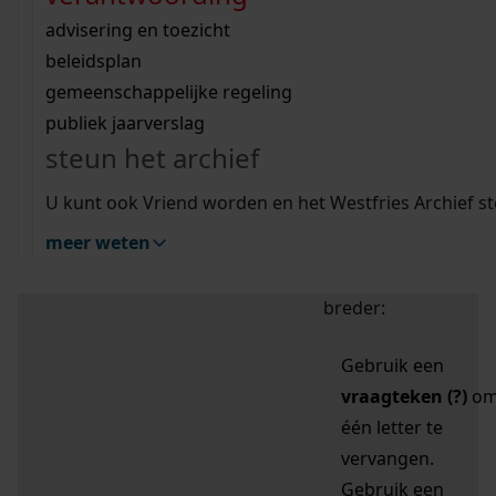
zoektips
Wij helpen u op weg met een aantal zoektips.
bekijk ons geschiedenislokaal
vergunningen
bouwvergunningen
advisering en toezicht
bekijk alle zoektips
beeld en geluid
omgevingsvergunningen
beleidsplan
uitleg nodig?
gemeenschappelijke regeling
publiek jaarverslag
Mijn Studiezaal (inloggen)
Wij helpen u op weg met een aantal zoektips.
steun het archief
bekijk alle zoektips
Door leestekens in
U kunt ook Vriend worden en het Westfries Archief s
uw zoekopdracht te
meer weten
gebruiken, zoekt u
specifieker of juist
breder:
Gebruik een
vraagteken (?)
o
één letter te
vervangen.
Gebruik een