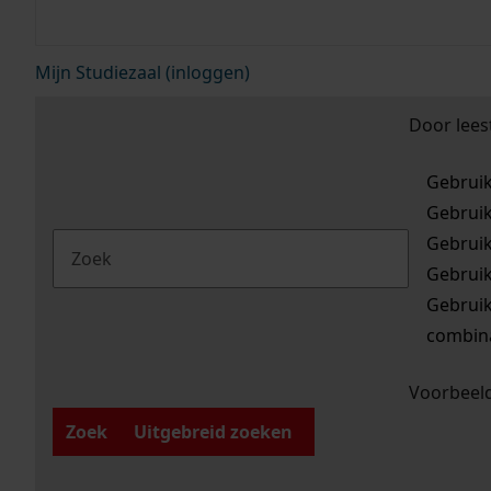
Mijn Studiezaal (inloggen)
Door lees
Gebrui
Gebrui
Gebrui
Gebrui
Gebrui
combina
Voorbeeld
Zoek
Uitgebreid zoeken