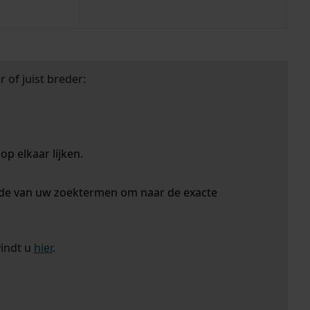
 of juist breder:
p elkaar lijken.
nde van uw zoektermen om naar de exacte
vindt u
hier
.