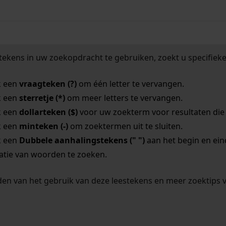
tekens in uw zoekopdracht te gebruiken, zoekt u specifieker
k een
vraagteken (?)
om één letter te vervangen.
k een
sterretje (*)
om meer letters te vervangen.
k een
dollarteken ($)
voor uw zoekterm voor resultaten die o
k een
minteken (-)
om zoektermen uit te sluiten.
k een
Dubbele aanhalingstekens (" ")
aan het begin en ei
tie van woorden te zoeken.
en van het gebruik van deze leestekens en meer zoektips 