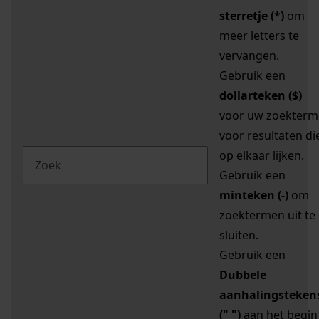
sterretje (*)
om
meer letters te
vervangen.
Gebruik een
dollarteken ($)
voor uw zoekterm
voor resultaten di
op elkaar lijken.
Gebruik een
minteken (-)
om
zoektermen uit te
sluiten.
Gebruik een
Dubbele
aanhalingsteken
(" ")
aan het begin