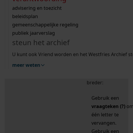
zoektips
Wij helpen u op weg met een aantal zoektips.
bekijk ons geschiedenislokaal
vergunningen
bouwvergunningen
advisering en toezicht
bekijk alle zoektips
beeld en geluid
omgevingsvergunningen
beleidsplan
uitleg nodig?
gemeenschappelijke regeling
publiek jaarverslag
Mijn Studiezaal (inloggen)
Wij helpen u op weg met een aantal zoektips.
steun het archief
bekijk alle zoektips
Door leestekens in
U kunt ook Vriend worden en het Westfries Archief s
uw zoekopdracht te
meer weten
gebruiken, zoekt u
specifieker of juist
breder:
Gebruik een
vraagteken (?)
o
één letter te
vervangen.
Gebruik een