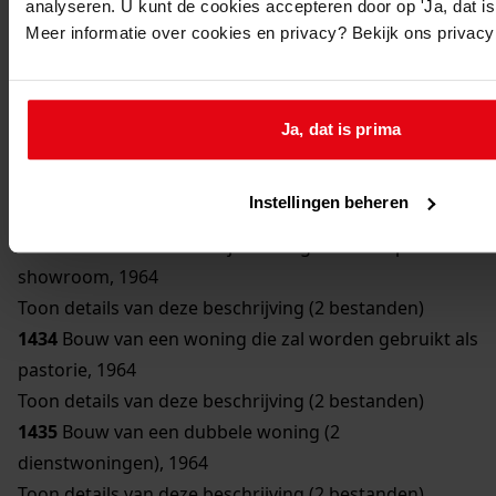
analyseren. U kunt de cookies accepteren door op 'Ja, dat is 
1430
Bouw van een woning, 1962
Meer informatie over cookies en privacy? Bekijk ons privac
Toon details van deze beschrijving (2 bestanden)
1431
Bouw van een postkantoor met woning:
Postkantoor, 1960
Ja, dat is prima
Toon details van deze beschrijving (2 bestanden)
1432
Bouw van 16 woningwetwoningen, 1964
Instellingen beheren
Toon details van deze beschrijving (2 bestanden)
1433
Bouw van een bedrijfswoning met werkplaats en
showroom, 1964
Toon details van deze beschrijving (2 bestanden)
1434
Bouw van een woning die zal worden gebruikt als
pastorie, 1964
Toon details van deze beschrijving (2 bestanden)
1435
Bouw van een dubbele woning (2
dienstwoningen), 1964
Toon details van deze beschrijving (2 bestanden)