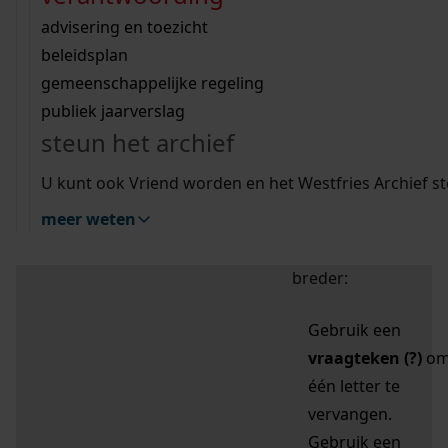
zoektips
Wij helpen u op weg met een aantal zoektips.
bekijk ons geschiedenislokaal
vergunningen
bouwvergunningen
advisering en toezicht
bekijk alle zoektips
beeld en geluid
omgevingsvergunningen
beleidsplan
uitleg nodig?
gemeenschappelijke regeling
publiek jaarverslag
Mijn Studiezaal (inloggen)
Wij helpen u op weg met een aantal zoektips.
steun het archief
bekijk alle zoektips
Door leestekens in
U kunt ook Vriend worden en het Westfries Archief s
uw zoekopdracht te
meer weten
gebruiken, zoekt u
specifieker of juist
breder:
Gebruik een
vraagteken (?)
o
één letter te
vervangen.
Gebruik een