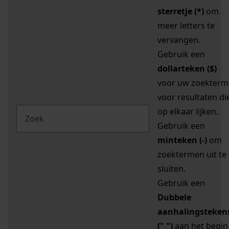
sterretje (*)
om
meer letters te
vervangen.
Gebruik een
dollarteken ($)
voor uw zoekterm
voor resultaten di
op elkaar lijken.
Gebruik een
minteken (-)
om
zoektermen uit te
sluiten.
Gebruik een
Dubbele
aanhalingsteken
(" ")
aan het begin