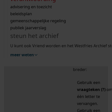
zoektips
Wij helpen u op weg met een aantal zoektips.
bekijk ons geschiedenislokaal
vergunningen
bouwvergunningen
advisering en toezicht
bekijk alle zoektips
beeld en geluid
omgevingsvergunningen
beleidsplan
uitleg nodig?
gemeenschappelijke regeling
publiek jaarverslag
Mijn Studiezaal (inloggen)
Wij helpen u op weg met een aantal zoektips.
steun het archief
bekijk alle zoektips
Door leestekens in
U kunt ook Vriend worden en het Westfries Archief s
uw zoekopdracht te
meer weten
gebruiken, zoekt u
specifieker of juist
breder:
Gebruik een
vraagteken (?)
o
één letter te
vervangen.
Gebruik een