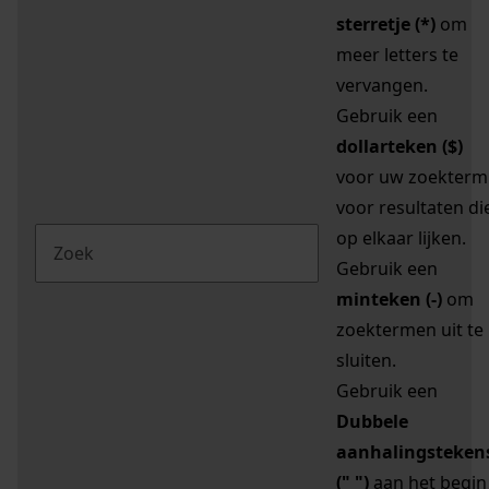
sterretje (*)
om
meer letters te
vervangen.
Gebruik een
dollarteken ($)
voor uw zoekterm
voor resultaten di
op elkaar lijken.
Gebruik een
minteken (-)
om
zoektermen uit te
sluiten.
Gebruik een
Dubbele
aanhalingsteken
(" ")
aan het begin