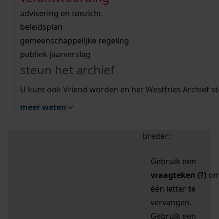
zoektips
Wij helpen u op weg met een aantal zoektips.
bekijk ons geschiedenislokaal
vergunningen
bouwvergunningen
advisering en toezicht
bekijk alle zoektips
beeld en geluid
omgevingsvergunningen
beleidsplan
uitleg nodig?
gemeenschappelijke regeling
publiek jaarverslag
Mijn Studiezaal (inloggen)
Wij helpen u op weg met een aantal zoektips.
steun het archief
bekijk alle zoektips
Door leestekens in
U kunt ook Vriend worden en het Westfries Archief s
uw zoekopdracht te
meer weten
gebruiken, zoekt u
specifieker of juist
breder:
Gebruik een
vraagteken (?)
o
één letter te
vervangen.
Gebruik een