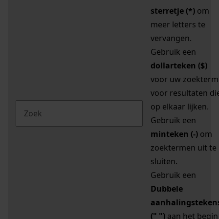
sterretje (*)
om
meer letters te
vervangen.
Gebruik een
dollarteken ($)
voor uw zoekterm
voor resultaten di
op elkaar lijken.
Gebruik een
minteken (-)
om
zoektermen uit te
sluiten.
Gebruik een
Dubbele
aanhalingsteken
(" ")
aan het begin