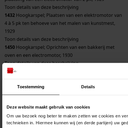
Toon details van deze beschrijving
1432
Hoogkarspel; Plaatsen van een elektromotor van
4 à 5 pk ten behoeve van het malen van kunstmest,
1929
Toon details van deze beschrijving
1450
Hoogkarspel; Oprichten van een bakkerij met
oven en een electromotor, 1930
Toon details van deze beschrijving
809
Hoogkarspel; Uitbreiding van zuivelfabriek door
plaatsing van twee electromotoren van 3 en 1,5 pk,
1931
Toestemming
Details
Toon details van deze beschrijving
1407
Hoogkarspel; Oprichting van een broodbakkerij,
Deze website maakt gebruik van cookies
1931
Om uw bezoek nog beter te maken zetten we cookies en verg
1425
Hoogkarspel; Oprichten van een pompstation
technieken in. Hiermee kunnen wij (en derde partijen) uw ge
(watertoren), 1931