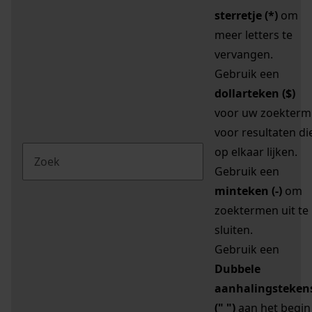
sterretje (*)
om
meer letters te
vervangen.
Gebruik een
dollarteken ($)
voor uw zoekterm
voor resultaten di
op elkaar lijken.
Gebruik een
minteken (-)
om
zoektermen uit te
sluiten.
Gebruik een
Dubbele
aanhalingsteken
(" ")
aan het begin