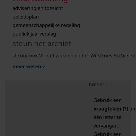
zoektips
Wij helpen u op weg met een aantal zoektips.
bekijk ons geschiedenislokaal
vergunningen
bouwvergunningen
advisering en toezicht
bekijk alle zoektips
beeld en geluid
omgevingsvergunningen
beleidsplan
uitleg nodig?
gemeenschappelijke regeling
publiek jaarverslag
Mijn Studiezaal (inloggen)
Wij helpen u op weg met een aantal zoektips.
steun het archief
bekijk alle zoektips
Door leestekens in
U kunt ook Vriend worden en het Westfries Archief s
uw zoekopdracht te
meer weten
gebruiken, zoekt u
specifieker of juist
breder:
Gebruik een
vraagteken (?)
o
één letter te
vervangen.
Gebruik een