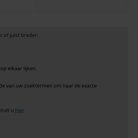
 of juist breder:
p elkaar lijken.
nde van uw zoektermen om naar de exacte
vindt u
hier
.