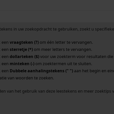
tekens in uw zoekopdracht te gebruiken, zoekt u specifieker
k een
vraagteken (?)
om één letter te vervangen.
k een
sterretje (*)
om meer letters te vervangen.
k een
dollarteken ($)
voor uw zoekterm voor resultaten die o
k een
minteken (-)
om zoektermen uit te sluiten.
k een
Dubbele aanhalingstekens (" ")
aan het begin en ei
tie van woorden te zoeken.
en van het gebruik van deze leestekens en meer zoektips 