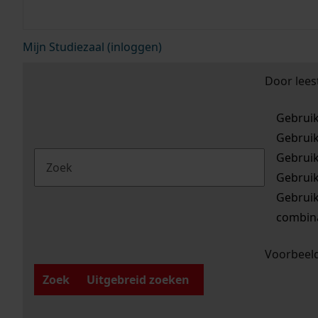
Mijn Studiezaal (inloggen)
Door lees
Gebrui
Gebrui
Gebrui
Gebrui
Gebrui
combina
Voorbeeld
Zoek
Uitgebreid zoeken