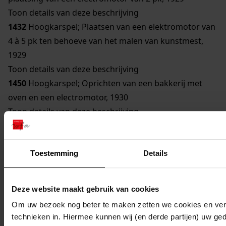
Toon details van deze beschrijving
1432
Hoogkarspel; Plaatsen van een elektromotor van
4 à 5 pk ten behoeve van het malen van kunstmest,
1929
Toon details van deze beschrijving
1450
Hoogkarspel; Oprichten van een bakkerij met
oven en een electromotor, 1930
Toon details van deze beschrijving
809
Hoogkarspel; Uitbreiding van zuivelfabriek door
plaatsing van twee electromotoren van 3 en 1,5 pk,
1931
Toestemming
Details
Toon details van deze beschrijving
1407
Hoogkarspel; Oprichting van een broodbakkerij,
Deze website maakt gebruik van cookies
1931
Om uw bezoek nog beter te maken zetten we cookies en verg
1425
Hoogkarspel; Oprichten van een pompstation
technieken in. Hiermee kunnen wij (en derde partijen) uw ge
(watertoren), 1931