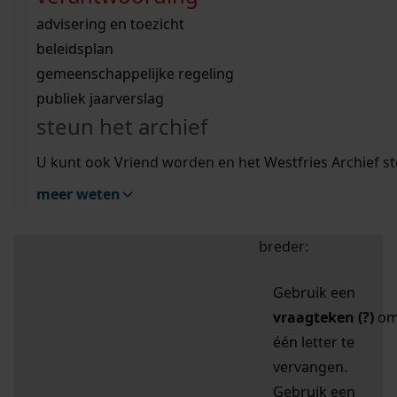
zoektips
Wij helpen u op weg met een aantal zoektips.
bekijk ons geschiedenislokaal
vergunningen
bouwvergunningen
advisering en toezicht
bekijk alle zoektips
beeld en geluid
omgevingsvergunningen
beleidsplan
uitleg nodig?
gemeenschappelijke regeling
publiek jaarverslag
Mijn Studiezaal (inloggen)
Wij helpen u op weg met een aantal zoektips.
steun het archief
bekijk alle zoektips
Door leestekens in
U kunt ook Vriend worden en het Westfries Archief s
uw zoekopdracht te
meer weten
gebruiken, zoekt u
specifieker of juist
breder:
Gebruik een
vraagteken (?)
o
één letter te
vervangen.
Gebruik een