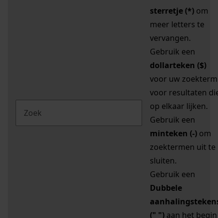
sterretje (*)
om
meer letters te
vervangen.
Gebruik een
dollarteken ($)
voor uw zoekterm
voor resultaten di
op elkaar lijken.
Gebruik een
minteken (-)
om
zoektermen uit te
sluiten.
Gebruik een
Dubbele
aanhalingsteken
(" ")
aan het begin