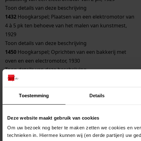
Toon details van deze beschrijving
1432
Hoogkarspel; Plaatsen van een elektromotor van
4 à 5 pk ten behoeve van het malen van kunstmest,
1929
Toon details van deze beschrijving
1450
Hoogkarspel; Oprichten van een bakkerij met
oven en een electromotor, 1930
Toon details van deze beschrijving
809
Hoogkarspel; Uitbreiding van zuivelfabriek door
plaatsing van twee electromotoren van 3 en 1,5 pk,
1931
Toestemming
Details
Toon details van deze beschrijving
1407
Hoogkarspel; Oprichting van een broodbakkerij,
Deze website maakt gebruik van cookies
1931
Om uw bezoek nog beter te maken zetten we cookies en verg
1425
Hoogkarspel; Oprichten van een pompstation
technieken in. Hiermee kunnen wij (en derde partijen) uw ge
(watertoren), 1931