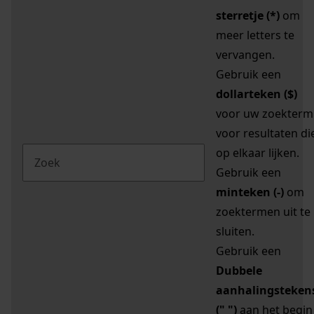
sterretje (*)
om
meer letters te
vervangen.
Gebruik een
dollarteken ($)
voor uw zoekterm
voor resultaten di
op elkaar lijken.
Gebruik een
minteken (-)
om
zoektermen uit te
sluiten.
Gebruik een
Dubbele
aanhalingsteken
(" ")
aan het begin