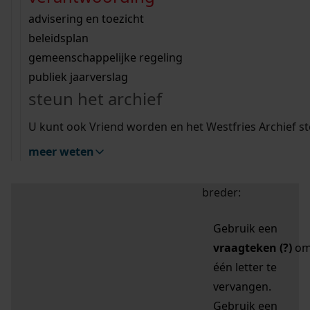
zoektips
Wij helpen u op weg met een aantal zoektips.
bekijk ons geschiedenislokaal
vergunningen
bouwvergunningen
advisering en toezicht
bekijk alle zoektips
beeld en geluid
omgevingsvergunningen
beleidsplan
uitleg nodig?
gemeenschappelijke regeling
publiek jaarverslag
Mijn Studiezaal (inloggen)
Wij helpen u op weg met een aantal zoektips.
steun het archief
bekijk alle zoektips
Door leestekens in
U kunt ook Vriend worden en het Westfries Archief s
uw zoekopdracht te
meer weten
gebruiken, zoekt u
specifieker of juist
breder:
Gebruik een
vraagteken (?)
o
één letter te
vervangen.
Gebruik een