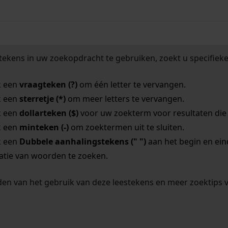
tekens in uw zoekopdracht te gebruiken, zoekt u specifieker
k een
vraagteken (?)
om één letter te vervangen.
k een
sterretje (*)
om meer letters te vervangen.
k een
dollarteken ($)
voor uw zoekterm voor resultaten die o
k een
minteken (-)
om zoektermen uit te sluiten.
k een
Dubbele aanhalingstekens (" ")
aan het begin en ei
tie van woorden te zoeken.
en van het gebruik van deze leestekens en meer zoektips 