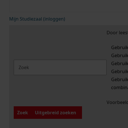
Mijn Studiezaal (inloggen)
Door lees
Gebrui
Gebrui
Gebrui
Gebrui
Gebrui
combina
Voorbeeld
Zoek
Uitgebreid zoeken