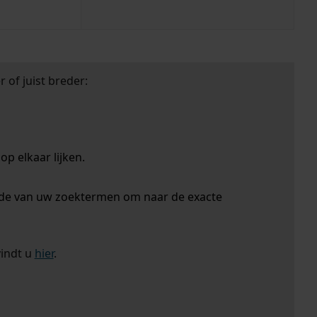
 of juist breder:
p elkaar lijken.
nde van uw zoektermen om naar de exacte
vindt u
hier
.