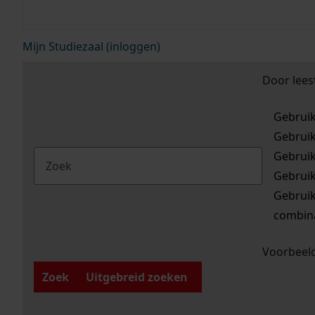
Mijn Studiezaal (inloggen)
Door lees
Gebrui
Gebrui
Gebrui
Gebrui
Gebrui
combina
Voorbeeld
Zoek
Uitgebreid zoeken