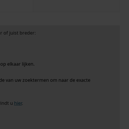
 of juist breder:
p elkaar lijken.
nde van uw zoektermen om naar de exacte
vindt u
hier
.