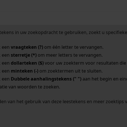
tekens in uw zoekopdracht te gebruiken, zoekt u specifieker
k een
vraagteken (?)
om één letter te vervangen.
k een
sterretje (*)
om meer letters te vervangen.
k een
dollarteken ($)
voor uw zoekterm voor resultaten die o
k een
minteken (-)
om zoektermen uit te sluiten.
k een
Dubbele aanhalingstekens (" ")
aan het begin en ei
tie van woorden te zoeken.
en van het gebruik van deze leestekens en meer zoektips 