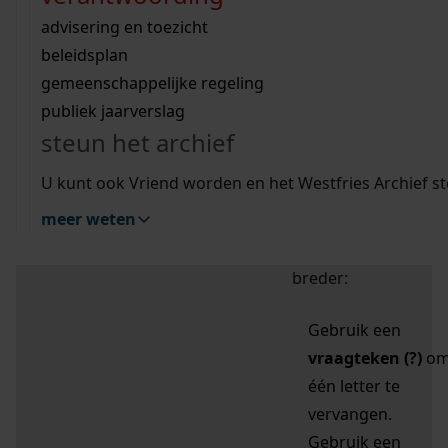
zoektips
Wij helpen u op weg met een aantal zoektips.
bekijk ons geschiedenislokaal
vergunningen
bouwvergunningen
advisering en toezicht
bekijk alle zoektips
beeld en geluid
omgevingsvergunningen
beleidsplan
uitleg nodig?
gemeenschappelijke regeling
publiek jaarverslag
Mijn Studiezaal (inloggen)
Wij helpen u op weg met een aantal zoektips.
steun het archief
bekijk alle zoektips
Door leestekens in
U kunt ook Vriend worden en het Westfries Archief s
uw zoekopdracht te
meer weten
gebruiken, zoekt u
specifieker of juist
breder:
Gebruik een
vraagteken (?)
o
één letter te
vervangen.
Gebruik een