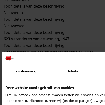
Toon details van deze beschrijving
Nieuwedijk
Toon details van deze beschrijving
Nieuweweg
Toon details van deze beschrijving
623
Veranderen van de woning, 1947
Toon details van deze beschrijving
624
Oprichten van een transformatorstation, 1971
Toon details van deze beschrijving
625
Verbouwen van een gebouw bestemd om te
Toestemming
Details
worden gebruikt als woonhuis, 1929
Toon details van deze beschrijving
626
Vernieuwen van een bouwvallige gevel, 1948
Deze website maakt gebruik van cookies
Toon details van deze beschrijving
Om uw bezoek nog beter te maken zetten we cookies en verg
627
Veranderen woning, 1962
technieken in. Hiermee kunnen wij (en derde partijen) uw ge
Toon details van deze beschrijving