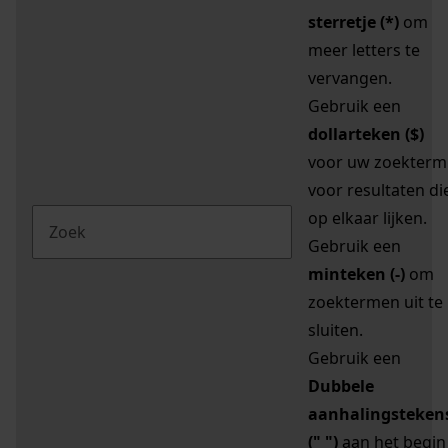
sterretje (*)
om
meer letters te
vervangen.
Gebruik een
dollarteken ($)
voor uw zoekterm
voor resultaten di
op elkaar lijken.
Gebruik een
minteken (-)
om
zoektermen uit te
sluiten.
Gebruik een
Dubbele
aanhalingsteken
(" ")
aan het begin