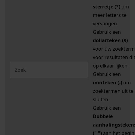
sterretje (*)
om
meer letters te
vervangen.
Gebruik een
dollarteken ($)
voor uw zoekterm
voor resultaten di
op elkaar lijken.
Gebruik een
minteken (-)
om
zoektermen uit te
sluiten.
Gebruik een
Dubbele
aanhalingsteken
(" ")
aan het begin