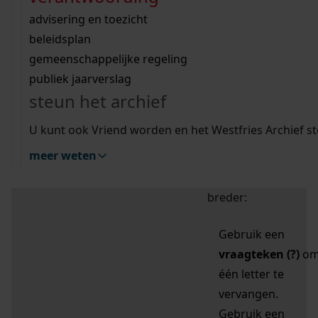
zoektips
Wij helpen u op weg met een aantal zoektips.
bekijk ons geschiedenislokaal
vergunningen
bouwvergunningen
advisering en toezicht
bekijk alle zoektips
beeld en geluid
omgevingsvergunningen
beleidsplan
uitleg nodig?
gemeenschappelijke regeling
publiek jaarverslag
Mijn Studiezaal (inloggen)
Wij helpen u op weg met een aantal zoektips.
steun het archief
bekijk alle zoektips
Door leestekens in
U kunt ook Vriend worden en het Westfries Archief s
uw zoekopdracht te
meer weten
gebruiken, zoekt u
specifieker of juist
breder:
Gebruik een
vraagteken (?)
o
één letter te
vervangen.
Gebruik een