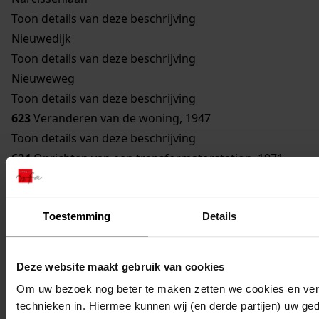
Toon details van deze beschrijving
Nieuwedijk
Toon details van deze beschrijving
Nieuweweg
Toon details van deze beschrijving
623
Veranderen van de woning, 1947
Toon details van deze beschrijving
624
Oprichten van een transformatorstation, 1971
Toon details van deze beschrijving
625
Verbouwen van een gebouw bestemd om te
Toestemming
Details
worden gebruikt als woonhuis, 1929
Toon details van deze beschrijving
626
Vernieuwen van een bouwvallige gevel, 1948
Deze website maakt gebruik van cookies
Toon details van deze beschrijving
Om uw bezoek nog beter te maken zetten we cookies en verg
627
Veranderen woning, 1962
technieken in. Hiermee kunnen wij (en derde partijen) uw ge
Toon details van deze beschrijving