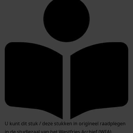
U kunt dit stuk / deze stukken in origineel raadplegen
in de studiezaal van het Westfries Archief (WFA).