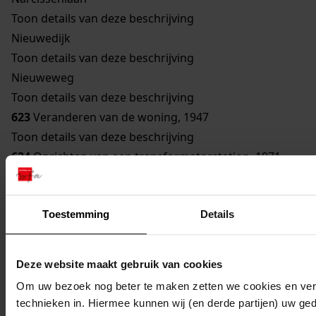
Toon details van deze beschrijving
Nieuwedijk
Toon details van deze beschrijving
Nieuweweg
Toon details van deze beschrijving
623
Veranderen van de woning, 1947
Toon details van deze beschrijving
624
Oprichten van een transformatorstation, 1971
Toon details van deze beschrijving
625
Verbouwen van een gebouw bestemd om te
Toestemming
Details
worden gebruikt als woonhuis, 1929
Toon details van deze beschrijving
626
Vernieuwen van een bouwvallige gevel, 1948
Deze website maakt gebruik van cookies
Toon details van deze beschrijving
Om uw bezoek nog beter te maken zetten we cookies en verg
627
Veranderen woning, 1962
technieken in. Hiermee kunnen wij (en derde partijen) uw ge
Toon details van deze beschrijving