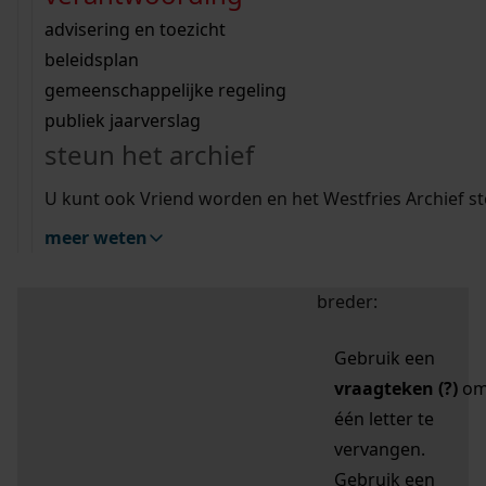
zoektips
Wij helpen u op weg met een aantal zoektips.
bekijk ons geschiedenislokaal
vergunningen
bouwvergunningen
advisering en toezicht
bekijk alle zoektips
beeld en geluid
omgevingsvergunningen
beleidsplan
uitleg nodig?
gemeenschappelijke regeling
publiek jaarverslag
Mijn Studiezaal (inloggen)
Wij helpen u op weg met een aantal zoektips.
steun het archief
bekijk alle zoektips
Door leestekens in
U kunt ook Vriend worden en het Westfries Archief s
uw zoekopdracht te
meer weten
gebruiken, zoekt u
specifieker of juist
breder:
Gebruik een
vraagteken (?)
o
één letter te
vervangen.
Gebruik een