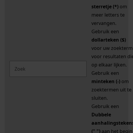
sterretje (*)
om
meer letters te
vervangen.
Gebruik een
dollarteken ($)
voor uw zoekterm
voor resultaten di
op elkaar lijken.
Gebruik een
minteken (-)
om
zoektermen uit te
sluiten.
Gebruik een
Dubbele
aanhalingsteken
(" ")
aan het begin