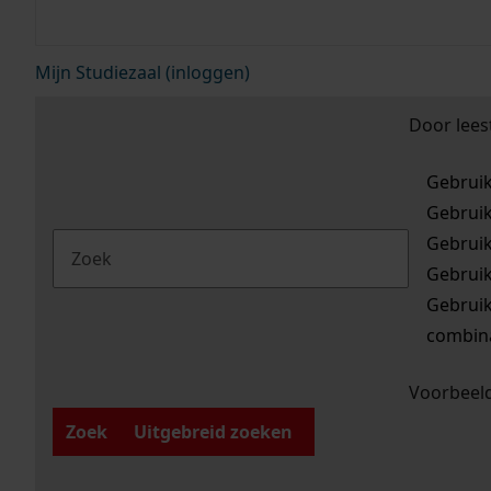
Mijn Studiezaal (inloggen)
Door lees
Gebrui
Gebrui
Gebrui
Gebrui
Gebrui
combina
Voorbeeld
Zoek
Uitgebreid zoeken