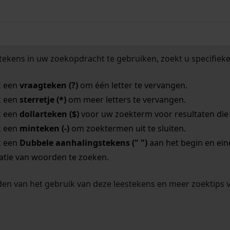
tekens in uw zoekopdracht te gebruiken, zoekt u specifieker
k een
vraagteken (?)
om één letter te vervangen.
k een
sterretje (*)
om meer letters te vervangen.
k een
dollarteken ($)
voor uw zoekterm voor resultaten die o
k een
minteken (-)
om zoektermen uit te sluiten.
k een
Dubbele aanhalingstekens (" ")
aan het begin en ei
tie van woorden te zoeken.
en van het gebruik van deze leestekens en meer zoektips 