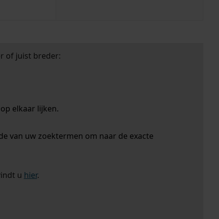
 of juist breder:
p elkaar lijken.
nde van uw zoektermen om naar de exacte
vindt u
hier
.