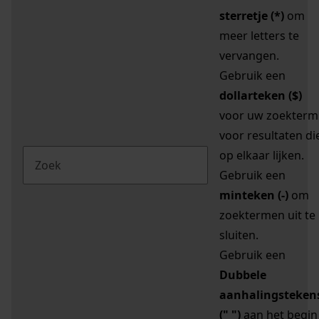
sterretje (*)
om
meer letters te
vervangen.
Gebruik een
dollarteken ($)
voor uw zoekterm
voor resultaten di
op elkaar lijken.
Gebruik een
minteken (-)
om
zoektermen uit te
sluiten.
Gebruik een
Dubbele
aanhalingsteken
(" ")
aan het begin