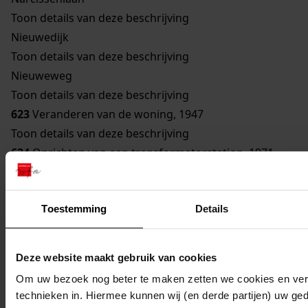
Toon details van deze beschrijving
Nieuwedijk
Toon details van deze beschrijving
Nieuweweg
Toon details van deze beschrijving
623
Veranderen van de woning, 1947
Toon details van deze beschrijving
624
Oprichten van een transformatorstation, 1971
Toon details van deze beschrijving
625
Verbouwen van een gebouw bestemd om te
Toestemming
Details
worden gebruikt als woonhuis, 1929
Toon details van deze beschrijving
626
Vernieuwen van een bouwvallige gevel, 1948
Deze website maakt gebruik van cookies
Toon details van deze beschrijving
Om uw bezoek nog beter te maken zetten we cookies en verg
627
Veranderen woning, 1962
technieken in. Hiermee kunnen wij (en derde partijen) uw ge
Toon details van deze beschrijving