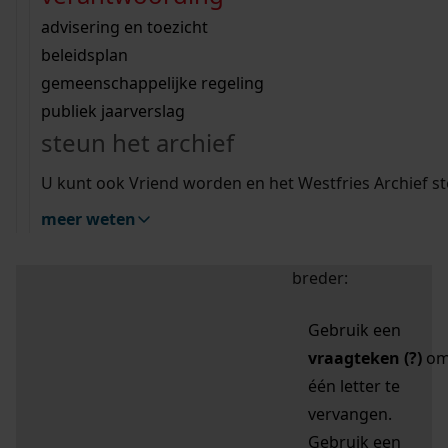
zoektips
Wij helpen u op weg met een aantal zoektips.
bekijk ons geschiedenislokaal
vergunningen
bouwvergunningen
advisering en toezicht
bekijk alle zoektips
beeld en geluid
omgevingsvergunningen
beleidsplan
uitleg nodig?
gemeenschappelijke regeling
publiek jaarverslag
Mijn Studiezaal (inloggen)
Wij helpen u op weg met een aantal zoektips.
steun het archief
bekijk alle zoektips
Door leestekens in
U kunt ook Vriend worden en het Westfries Archief s
uw zoekopdracht te
meer weten
gebruiken, zoekt u
specifieker of juist
breder:
Gebruik een
vraagteken (?)
o
één letter te
vervangen.
Gebruik een