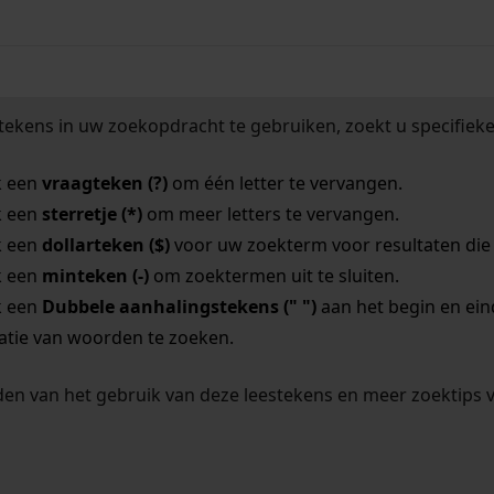
tekens in uw zoekopdracht te gebruiken, zoekt u specifieker
k een
vraagteken (?)
om één letter te vervangen.
k een
sterretje (*)
om meer letters te vervangen.
k een
dollarteken ($)
voor uw zoekterm voor resultaten die o
k een
minteken (-)
om zoektermen uit te sluiten.
k een
Dubbele aanhalingstekens (" ")
aan het begin en ei
tie van woorden te zoeken.
en van het gebruik van deze leestekens en meer zoektips 