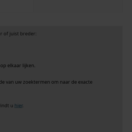
 of juist breder:
p elkaar lijken.
nde van uw zoektermen om naar de exacte
vindt u
hier
.