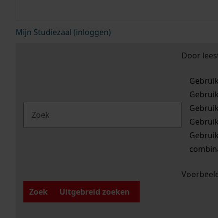
Mijn Studiezaal (inloggen)
Door lees
Gebrui
Gebrui
Gebrui
Gebrui
Gebrui
combina
Voorbeeld
Zoek
Uitgebreid zoeken