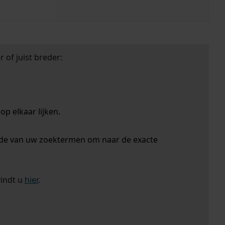
 of juist breder:
p elkaar lijken.
nde van uw zoektermen om naar de exacte
vindt u
hier
.