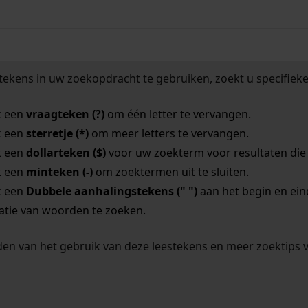
tekens in uw zoekopdracht te gebruiken, zoekt u specifieker
k een
vraagteken (?)
om één letter te vervangen.
k een
sterretje (*)
om meer letters te vervangen.
k een
dollarteken ($)
voor uw zoekterm voor resultaten die o
k een
minteken (-)
om zoektermen uit te sluiten.
k een
Dubbele aanhalingstekens (" ")
aan het begin en ei
tie van woorden te zoeken.
en van het gebruik van deze leestekens en meer zoektips 