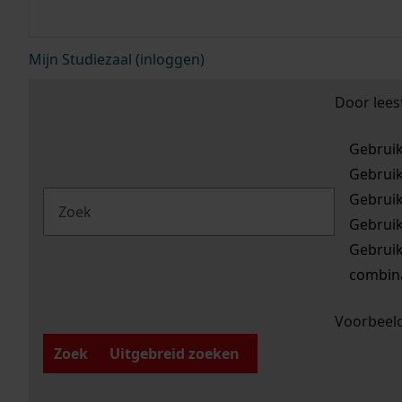
Mijn Studiezaal (inloggen)
Door lees
Gebrui
Gebrui
Gebrui
Gebrui
Gebrui
combina
Voorbeeld
Zoek
Uitgebreid zoeken