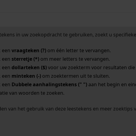
tekens in uw zoekopdracht te gebruiken, zoekt u specifieker
k een
vraagteken (?)
om één letter te vervangen.
k een
sterretje (*)
om meer letters te vervangen.
k een
dollarteken ($)
voor uw zoekterm voor resultaten die o
k een
minteken (-)
om zoektermen uit te sluiten.
k een
Dubbele aanhalingstekens (" ")
aan het begin en ei
tie van woorden te zoeken.
en van het gebruik van deze leestekens en meer zoektips 