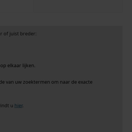
 of juist breder:
p elkaar lijken.
nde van uw zoektermen om naar de exacte
vindt u
hier
.