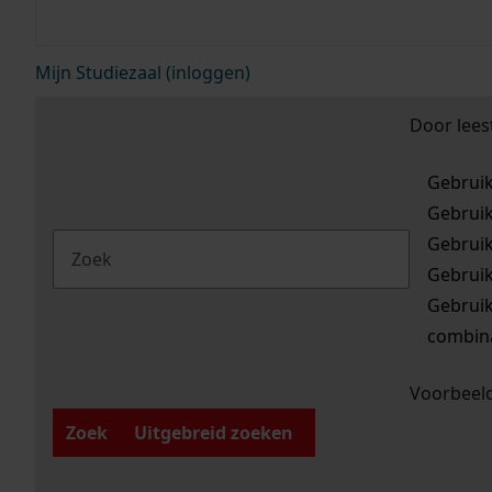
Mijn Studiezaal (inloggen)
Door lees
Gebrui
Gebrui
Gebrui
Gebrui
Gebrui
combina
Voorbeeld
Zoek
Uitgebreid zoeken