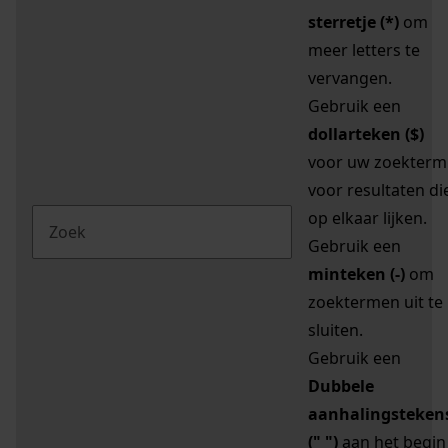
sterretje (*)
om
meer letters te
vervangen.
Gebruik een
dollarteken ($)
voor uw zoekterm
voor resultaten di
op elkaar lijken.
Gebruik een
minteken (-)
om
zoektermen uit te
sluiten.
Gebruik een
Dubbele
aanhalingsteken
(" ")
aan het begin