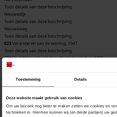
Toon details van deze beschrijving
Nieuwedijk
Toon details van deze beschrijving
Nieuweweg
Toon details van deze beschrijving
623
Veranderen van de woning, 1947
Toon details van deze beschrijving
624
Oprichten van een transformatorstation, 1971
Toon details van deze beschrijving
625
Verbouwen van een gebouw bestemd om te
Toestemming
Details
worden gebruikt als woonhuis, 1929
Toon details van deze beschrijving
626
Vernieuwen van een bouwvallige gevel, 1948
Deze website maakt gebruik van cookies
Toon details van deze beschrijving
Om uw bezoek nog beter te maken zetten we cookies en verg
627
Veranderen woning, 1962
technieken in. Hiermee kunnen wij (en derde partijen) uw ge
Toon details van deze beschrijving