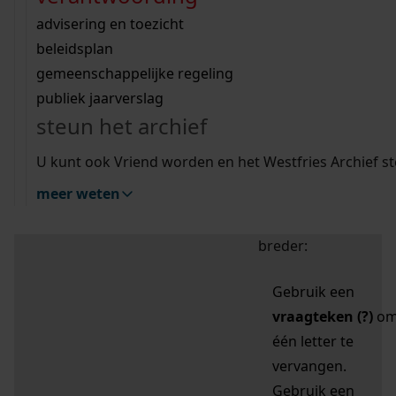
zoektips
Wij helpen u op weg met een aantal zoektips.
bekijk ons geschiedenislokaal
vergunningen
bouwvergunningen
advisering en toezicht
bekijk alle zoektips
beeld en geluid
omgevingsvergunningen
beleidsplan
uitleg nodig?
gemeenschappelijke regeling
publiek jaarverslag
Mijn Studiezaal (inloggen)
Wij helpen u op weg met een aantal zoektips.
steun het archief
bekijk alle zoektips
Door leestekens in
U kunt ook Vriend worden en het Westfries Archief s
uw zoekopdracht te
meer weten
gebruiken, zoekt u
specifieker of juist
breder:
Gebruik een
vraagteken (?)
o
één letter te
vervangen.
Gebruik een