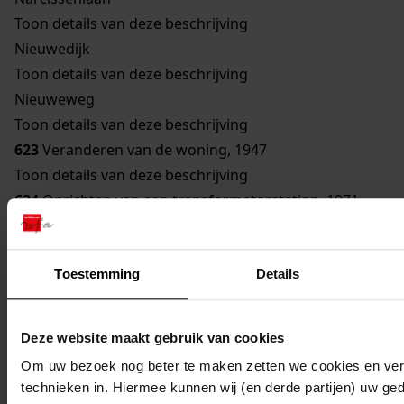
Toon details van deze beschrijving
Nieuwedijk
Toon details van deze beschrijving
Nieuweweg
Toon details van deze beschrijving
623
Veranderen van de woning, 1947
Toon details van deze beschrijving
624
Oprichten van een transformatorstation, 1971
Toon details van deze beschrijving
625
Verbouwen van een gebouw bestemd om te
Toestemming
Details
worden gebruikt als woonhuis, 1929
Toon details van deze beschrijving
626
Vernieuwen van een bouwvallige gevel, 1948
Deze website maakt gebruik van cookies
Toon details van deze beschrijving
Om uw bezoek nog beter te maken zetten we cookies en verg
627
Veranderen woning, 1962
technieken in. Hiermee kunnen wij (en derde partijen) uw ge
Toon details van deze beschrijving