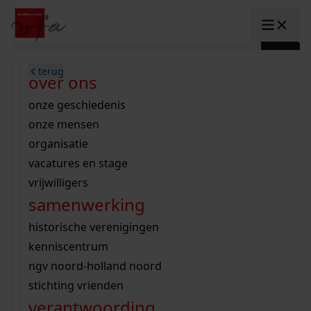
Ga naar content
zoeken naar:
terug
terug
terug
terug
terug
terug
open overheid
wet open overheid
ontdek westfriesland
onderzoek binnen de collectie
activiteiten
innovatie
over ons
Toggle submenu: "Open overhe
collectie
Toggle submenu: "Collectie"
gemeente drechterland
aanwinsten
hele collectie
cursussen
datascience
onze geschiedenis
home
/
onderzoek
gemeente enkhuizen
niet of beperkt openbaar
schematisch archievenoverzicht
educatie
digitale dienstverlening
onze mensen
Toggle submenu: "Onderzoek"
zoeken in de
gemeente hoorn
schatkist
notarissen
educatie
rondleidingen
digitalisering
organisatie
Toggle submenu: "educatie"
bekijk onze archiefstukken op de we
gemeente koggenland
tentoonstellingen
open data
lezingen
vacatures en stage
innovatie
Toggle submenu: "innovatie"
collectie
zoekhulpen
gemeente medemblik
verhalen
kinderactiviteiten
vrijwilligers
kaart
organisatie
Toggle submenu: "organisatie"
voor scholen
samenwerking
gemeente opmeer
westfriese kaart
ons werkgebied
contact
bekijk de kaart
wet open overheid
doorzoek de collectie
onderzoek naar een huis, straat of wijk
voor docenten
historische verenigingen
nieuws
agenda
gemeente stede broec
hele collectie
personen in de tweede wereldoorlog
voor leerlingen
kenniscentrum
veelgestelde vragen
hulp nodig?
werksaam westfriesland
bibliotheek
voorouderonderzoek
voor studenten
ngv noord-holland noord
webshop
uitleg nodig?
geschiedenislokaal
westfries archief
kranten
stichting vrienden
Deze zoektips helpen u op weg.
Winkelwagen
A
A
vergunningen
verantwoording
personen