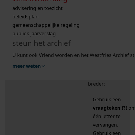
zoektips
Wij helpen u op weg met een aantal zoektips.
bekijk ons geschiedenislokaal
vergunningen
bouwvergunningen
advisering en toezicht
bekijk alle zoektips
beeld en geluid
omgevingsvergunningen
beleidsplan
uitleg nodig?
gemeenschappelijke regeling
publiek jaarverslag
Mijn Studiezaal (inloggen)
Wij helpen u op weg met een aantal zoektips.
steun het archief
bekijk alle zoektips
Door leestekens in
U kunt ook Vriend worden en het Westfries Archief s
uw zoekopdracht te
meer weten
gebruiken, zoekt u
specifieker of juist
breder:
Gebruik een
vraagteken (?)
o
één letter te
vervangen.
Gebruik een