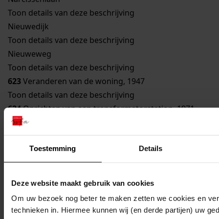
Toon details van deze beschrijving
Nieuwedijk
Toon details van deze beschrijving
Nieuweweg
Toon details van deze beschrijving
623
Veranderen van de woning, 1947
Toon details van deze beschrijving
624
Oprichten van een transformatorstation, 1971
Toon details van deze beschrijving
625
Verbouwen van een gebouw bestemd om te
Toestemming
Details
worden gebruikt als woonhuis, 1929
Toon details van deze beschrijving
626
Vernieuwen van een bouwvallige gevel, 1948
Deze website maakt gebruik van cookies
Toon details van deze beschrijving
Om uw bezoek nog beter te maken zetten we cookies en verg
627
Veranderen woning, 1962
technieken in. Hiermee kunnen wij (en derde partijen) uw ge
Toon details van deze beschrijving