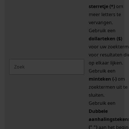
sterretje (*)
om
meer letters te
vervangen.
Gebruik een
dollarteken ($)
voor uw zoekterm
voor resultaten di
op elkaar lijken.
Gebruik een
minteken (-)
om
zoektermen uit te
sluiten.
Gebruik een
Dubbele
aanhalingsteken
(" ")
aan het begin