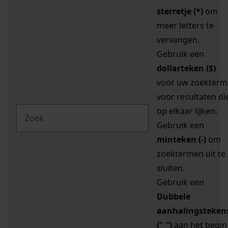
sterretje (*)
om
meer letters te
vervangen.
Gebruik een
dollarteken ($)
voor uw zoekterm
voor resultaten di
op elkaar lijken.
Gebruik een
minteken (-)
om
zoektermen uit te
sluiten.
Gebruik een
Dubbele
aanhalingsteken
(" ")
aan het begin