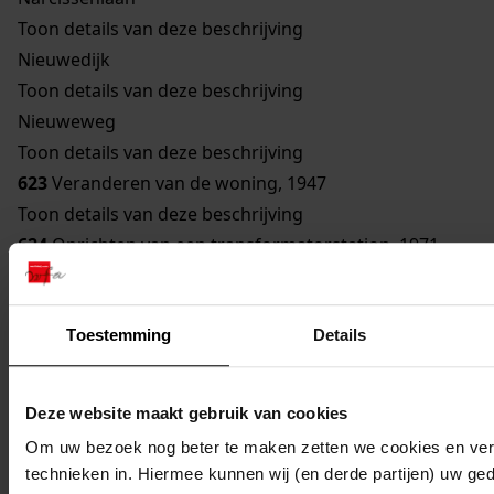
Toon details van deze beschrijving
Nieuwedijk
Toon details van deze beschrijving
Nieuweweg
Toon details van deze beschrijving
623
Veranderen van de woning, 1947
Toon details van deze beschrijving
624
Oprichten van een transformatorstation, 1971
Toon details van deze beschrijving
625
Verbouwen van een gebouw bestemd om te
Toestemming
Details
worden gebruikt als woonhuis, 1929
Toon details van deze beschrijving
626
Vernieuwen van een bouwvallige gevel, 1948
Deze website maakt gebruik van cookies
Toon details van deze beschrijving
Om uw bezoek nog beter te maken zetten we cookies en verg
627
Veranderen woning, 1962
technieken in. Hiermee kunnen wij (en derde partijen) uw ge
Toon details van deze beschrijving