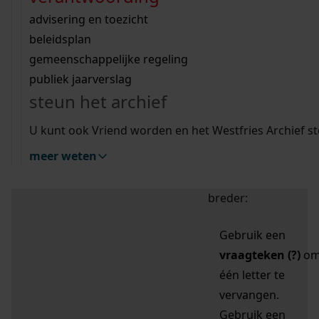
zoektips
Wij helpen u op weg met een aantal zoektips.
bekijk ons geschiedenislokaal
vergunningen
bouwvergunningen
advisering en toezicht
bekijk alle zoektips
beeld en geluid
omgevingsvergunningen
beleidsplan
uitleg nodig?
gemeenschappelijke regeling
publiek jaarverslag
Mijn Studiezaal (inloggen)
Wij helpen u op weg met een aantal zoektips.
steun het archief
bekijk alle zoektips
Door leestekens in
U kunt ook Vriend worden en het Westfries Archief s
uw zoekopdracht te
meer weten
gebruiken, zoekt u
specifieker of juist
breder:
Gebruik een
vraagteken (?)
o
één letter te
vervangen.
Gebruik een