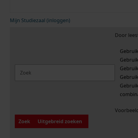
Mijn Studiezaal (inloggen)
Door lees
Gebrui
Gebrui
Gebrui
Gebrui
Gebrui
combina
Voorbeeld
Zoek
Uitgebreid zoeken