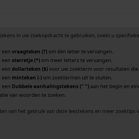
tekens in uw zoekopdracht te gebruiken, zoekt u specifieker
k een
vraagteken (?)
om één letter te vervangen.
k een
sterretje (*)
om meer letters te vervangen.
k een
dollarteken ($)
voor uw zoekterm voor resultaten die o
k een
minteken (-)
om zoektermen uit te sluiten.
k een
Dubbele aanhalingstekens (" ")
aan het begin en ei
tie van woorden te zoeken.
en van het gebruik van deze leestekens en meer zoektips 