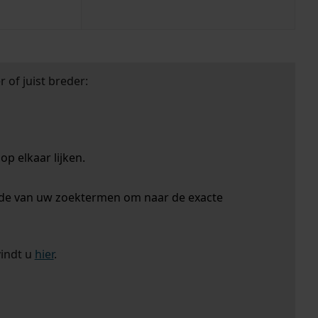
 of juist breder:
p elkaar lijken.
nde van uw zoektermen om naar de exacte
vindt u
hier
.