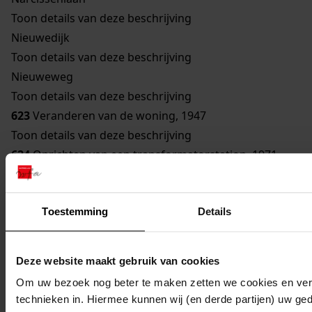
Toon details van deze beschrijving
Nieuwedijk
Toon details van deze beschrijving
Nieuweweg
Toon details van deze beschrijving
623
Veranderen van de woning, 1947
Toon details van deze beschrijving
624
Oprichten van een transformatorstation, 1971
Toon details van deze beschrijving
625
Verbouwen van een gebouw bestemd om te
Toestemming
Details
worden gebruikt als woonhuis, 1929
Toon details van deze beschrijving
626
Vernieuwen van een bouwvallige gevel, 1948
Deze website maakt gebruik van cookies
Toon details van deze beschrijving
Om uw bezoek nog beter te maken zetten we cookies en verg
627
Veranderen woning, 1962
technieken in. Hiermee kunnen wij (en derde partijen) uw ge
Toon details van deze beschrijving