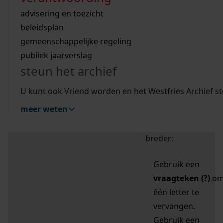
zoektips
Wij helpen u op weg met een aantal zoektips.
bekijk ons geschiedenislokaal
vergunningen
bouwvergunningen
advisering en toezicht
bekijk alle zoektips
beeld en geluid
omgevingsvergunningen
beleidsplan
uitleg nodig?
gemeenschappelijke regeling
publiek jaarverslag
Mijn Studiezaal (inloggen)
Wij helpen u op weg met een aantal zoektips.
steun het archief
bekijk alle zoektips
Door leestekens in
U kunt ook Vriend worden en het Westfries Archief s
uw zoekopdracht te
meer weten
gebruiken, zoekt u
specifieker of juist
breder:
Gebruik een
vraagteken (?)
o
één letter te
vervangen.
Gebruik een