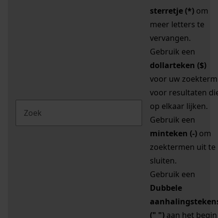
sterretje (*)
om
meer letters te
vervangen.
Gebruik een
dollarteken ($)
voor uw zoekterm
voor resultaten di
op elkaar lijken.
Gebruik een
minteken (-)
om
zoektermen uit te
sluiten.
Gebruik een
Dubbele
aanhalingsteken
(" ")
aan het begin