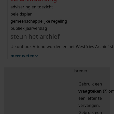
zoektips
Wij helpen u op weg met een aantal zoektips.
bekijk ons geschiedenislokaal
vergunningen
bouwvergunningen
advisering en toezicht
bekijk alle zoektips
beeld en geluid
omgevingsvergunningen
beleidsplan
uitleg nodig?
gemeenschappelijke regeling
publiek jaarverslag
Mijn Studiezaal (inloggen)
Wij helpen u op weg met een aantal zoektips.
steun het archief
bekijk alle zoektips
Door leestekens in
U kunt ook Vriend worden en het Westfries Archief s
uw zoekopdracht te
meer weten
gebruiken, zoekt u
specifieker of juist
breder:
Gebruik een
vraagteken (?)
o
één letter te
vervangen.
Gebruik een