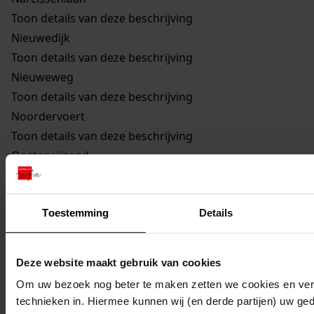
Toon details van deze beschrijving
Nieuwedijk
Toon details van deze beschrijving
Nieuweweg
Toon details van deze beschrijving
Noordervoert
Toon details van deze beschrijving
Oosterwijzend
Toon details van deze beschrijving
893
Uitbreiden schuur, 1934
Toestemming
Details
Toon details van deze beschrijving
894
Oprichten bergloods, kantoor en overkapping,
1953
Deze website maakt gebruik van cookies
Toon details van deze beschrijving
Om uw bezoek nog beter te maken zetten we cookies en verg
895
Oprichten gebouw, 1960
technieken in. Hiermee kunnen wij (en derde partijen) uw ge
Toon details van deze beschrijving