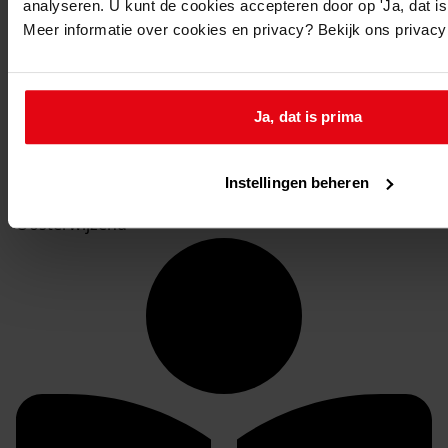
analyseren. U kunt de cookies accepteren door op 'Ja, dat is 
896
Verbouwen voormalig veilinggebouw, 1971
Meer informatie over cookies en privacy? Bekijk ons privac
Toon details van deze beschrijving
897
Uitbreiden bestaande bedrijfsruimte, 1976-1977
Toon details van deze beschrijving
Ja, dat is prima
0717-BD Gemeente Hoogkarspel, bouwvergunningen
Instellingen beheren
Inventaris
Oosterwijzend