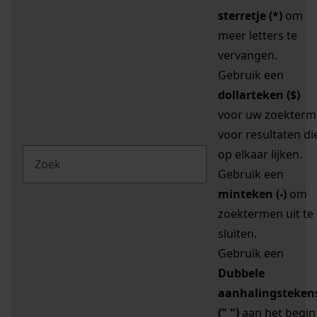
sterretje (*)
om
meer letters te
vervangen.
Gebruik een
dollarteken ($)
voor uw zoekterm
voor resultaten di
op elkaar lijken.
Gebruik een
minteken (-)
om
zoektermen uit te
sluiten.
Gebruik een
Dubbele
aanhalingsteken
(" ")
aan het begin