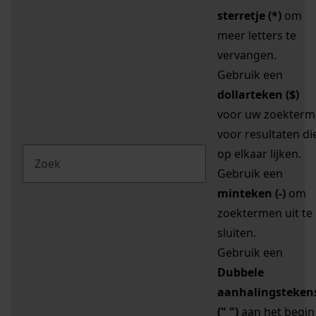
sterretje (*)
om
meer letters te
vervangen.
Gebruik een
dollarteken ($)
voor uw zoekterm
voor resultaten di
op elkaar lijken.
Gebruik een
minteken (-)
om
zoektermen uit te
sluiten.
Gebruik een
Dubbele
aanhalingsteken
(" ")
aan het begin