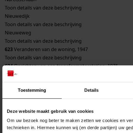
Toon details van deze beschrijving
Nieuwedijk
Toon details van deze beschrijving
Nieuweweg
Toon details van deze beschrijving
623
Veranderen van de woning, 1947
Toon details van deze beschrijving
624
Oprichten van een transformatorstation, 1971
Toon details van deze beschrijving
625
Verbouwen van een gebouw bestemd om te
Toestemming
Details
worden gebruikt als woonhuis, 1929
Toon details van deze beschrijving
626
Vernieuwen van een bouwvallige gevel, 1948
Deze website maakt gebruik van cookies
Toon details van deze beschrijving
Om uw bezoek nog beter te maken zetten we cookies en verg
627
Veranderen woning, 1962
technieken in. Hiermee kunnen wij (en derde partijen) uw ge
Toon details van deze beschrijving