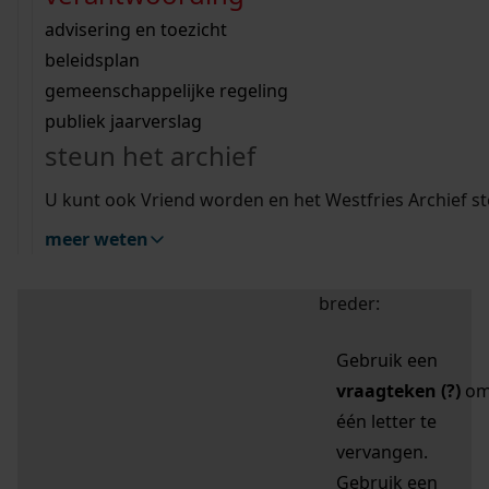
zoektips
Wij helpen u op weg met een aantal zoektips.
bekijk ons geschiedenislokaal
vergunningen
bouwvergunningen
advisering en toezicht
bekijk alle zoektips
beeld en geluid
omgevingsvergunningen
beleidsplan
uitleg nodig?
gemeenschappelijke regeling
publiek jaarverslag
Mijn Studiezaal (inloggen)
Wij helpen u op weg met een aantal zoektips.
steun het archief
bekijk alle zoektips
Door leestekens in
U kunt ook Vriend worden en het Westfries Archief s
uw zoekopdracht te
meer weten
gebruiken, zoekt u
specifieker of juist
breder:
Gebruik een
vraagteken (?)
o
één letter te
vervangen.
Gebruik een