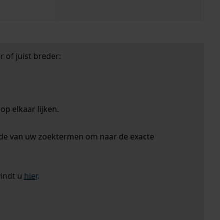
 of juist breder:
p elkaar lijken.
nde van uw zoektermen om naar de exacte
vindt u
hier
.