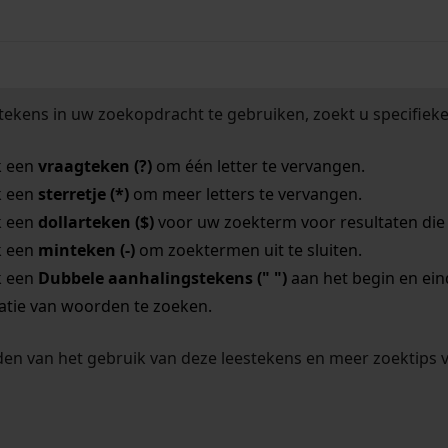
tekens in uw zoekopdracht te gebruiken, zoekt u specifieker
k een
vraagteken (?)
om één letter te vervangen.
k een
sterretje (*)
om meer letters te vervangen.
k een
dollarteken ($)
voor uw zoekterm voor resultaten die o
k een
minteken (-)
om zoektermen uit te sluiten.
k een
Dubbele aanhalingstekens (" ")
aan het begin en ei
tie van woorden te zoeken.
en van het gebruik van deze leestekens en meer zoektips 