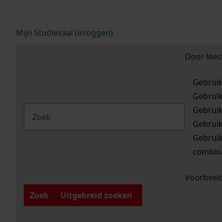
Mijn Studiezaal (inloggen)
Door lees
Gebrui
Gebrui
Gebrui
Gebrui
Gebrui
combina
Voorbeeld
Zoek
Uitgebreid zoeken