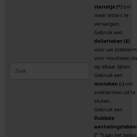
sterretje (*)
om
meer letters te
vervangen.
Gebruik een
dollarteken ($)
voor uw zoekterm
voor resultaten di
op elkaar lijken.
Gebruik een
minteken (-)
om
zoektermen uit te
sluiten.
Gebruik een
Dubbele
aanhalingsteken
(" ")
aan het begin