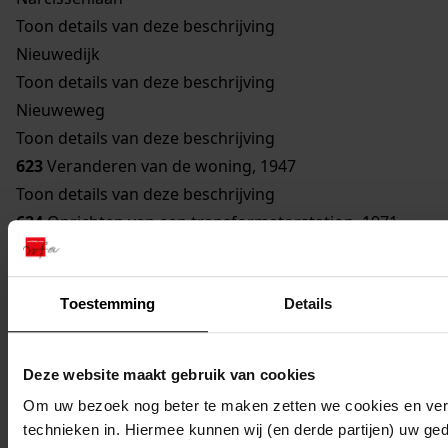
Toon details van deze beschrijving
Nieuwedijk
Toon details van deze beschrijving
Nieuweweg
Toon details van deze beschrijving
623
Veranderen van de woning, 1947
Toon details van deze beschrijving
624
Oprichten van een transformatorstation, 1971
Toon details van deze beschrijving
625
Verbouwen van een gebouw bestemd om te
Toestemming
Details
worden gebruikt als woonhuis, 1929
Toon details van deze beschrijving
626
Vernieuwen van een bouwvallige gevel, 1948
Deze website maakt gebruik van cookies
Toon details van deze beschrijving
Om uw bezoek nog beter te maken zetten we cookies en verg
627
Veranderen woning, 1962
technieken in. Hiermee kunnen wij (en derde partijen) uw ge
Toon details van deze beschrijving