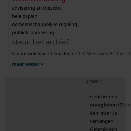
zoektips
Wij helpen u op weg met een aantal zoektips.
bekijk ons geschiedenislokaal
vergunningen
bouwvergunningen
advisering en toezicht
bekijk alle zoektips
beeld en geluid
omgevingsvergunningen
beleidsplan
uitleg nodig?
gemeenschappelijke regeling
publiek jaarverslag
Mijn Studiezaal (inloggen)
Wij helpen u op weg met een aantal zoektips.
steun het archief
bekijk alle zoektips
Door leestekens in
U kunt ook Vriend worden en het Westfries Archief s
uw zoekopdracht te
meer weten
gebruiken, zoekt u
specifieker of juist
breder:
Gebruik een
vraagteken (?)
o
één letter te
vervangen.
Gebruik een