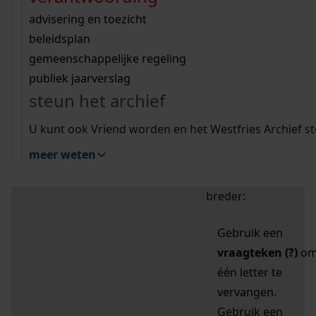
zoektips
Wij helpen u op weg met een aantal zoektips.
bekijk ons geschiedenislokaal
vergunningen
bouwvergunningen
advisering en toezicht
bekijk alle zoektips
beeld en geluid
omgevingsvergunningen
beleidsplan
uitleg nodig?
gemeenschappelijke regeling
publiek jaarverslag
Mijn Studiezaal (inloggen)
Wij helpen u op weg met een aantal zoektips.
steun het archief
bekijk alle zoektips
Door leestekens in
U kunt ook Vriend worden en het Westfries Archief s
uw zoekopdracht te
meer weten
gebruiken, zoekt u
specifieker of juist
breder:
Gebruik een
vraagteken (?)
o
één letter te
vervangen.
Gebruik een