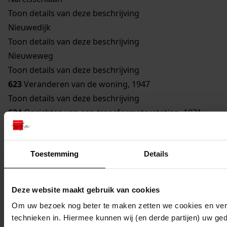
Toon details van deze beschrijving
Nieuwedijk
Toon details van deze beschrijving
Nieuweweg
Toon details van deze beschrijving
623
Veranderen van de woning, 1947
Toon details van deze beschrijving
624
Oprichten van een transformatorstation, 1971
Toon details van deze beschrijving
625
Verbouwen van een gebouw bestemd om te
Toestemming
Details
worden gebruikt als woonhuis, 1929
Toon details van deze beschrijving
626
Vernieuwen van een bouwvallige gevel, 1948
Deze website maakt gebruik van cookies
Toon details van deze beschrijving
Om uw bezoek nog beter te maken zetten we cookies en verg
627
Veranderen woning, 1962
technieken in. Hiermee kunnen wij (en derde partijen) uw ge
Toon details van deze beschrijving