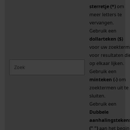
sterretje (*)
om
meer letters te
vervangen.
Gebruik een
dollarteken ($)
voor uw zoekterm
voor resultaten di
op elkaar lijken.
Gebruik een
minteken (-)
om
zoektermen uit te
sluiten.
Gebruik een
Dubbele
aanhalingsteken
(" ")
aan het begin