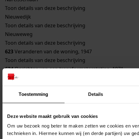
Toon details van deze beschrijving
Nieuwedijk
Toon details van deze beschrijving
Nieuweweg
Toon details van deze beschrijving
623
Veranderen van de woning, 1947
Toon details van deze beschrijving
624
Oprichten van een transformatorstation, 1971
Toon details van deze beschrijving
625
Verbouwen van een gebouw bestemd om te
Toestemming
Details
worden gebruikt als woonhuis, 1929
Toon details van deze beschrijving
626
Vernieuwen van een bouwvallige gevel, 1948
Deze website maakt gebruik van cookies
Toon details van deze beschrijving
Om uw bezoek nog beter te maken zetten we cookies en verg
627
Veranderen woning, 1962
technieken in. Hiermee kunnen wij (en derde partijen) uw ge
Toon details van deze beschrijving