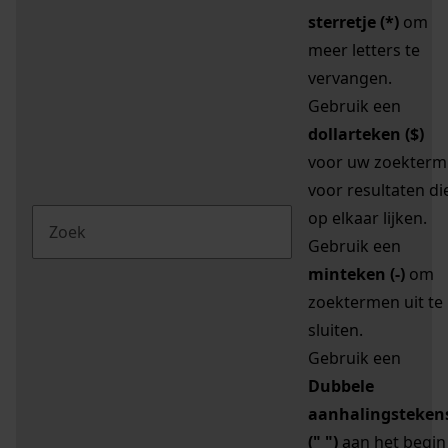
sterretje (*)
om
meer letters te
vervangen.
Gebruik een
dollarteken ($)
voor uw zoekterm
voor resultaten di
op elkaar lijken.
Gebruik een
minteken (-)
om
zoektermen uit te
sluiten.
Gebruik een
Dubbele
aanhalingsteken
(" ")
aan het begin