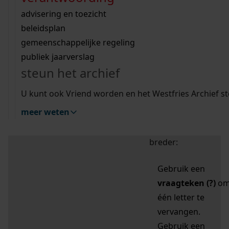
zoektips
Wij helpen u op weg met een aantal zoektips.
bekijk ons geschiedenislokaal
vergunningen
bouwvergunningen
advisering en toezicht
bekijk alle zoektips
beeld en geluid
omgevingsvergunningen
beleidsplan
uitleg nodig?
gemeenschappelijke regeling
publiek jaarverslag
Mijn Studiezaal (inloggen)
Wij helpen u op weg met een aantal zoektips.
steun het archief
bekijk alle zoektips
Door leestekens in
U kunt ook Vriend worden en het Westfries Archief s
uw zoekopdracht te
meer weten
gebruiken, zoekt u
specifieker of juist
breder:
Gebruik een
vraagteken (?)
o
één letter te
vervangen.
Gebruik een