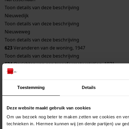
Toon details van deze beschrijving
Nieuwedijk
Toon details van deze beschrijving
Nieuweweg
Toon details van deze beschrijving
623
Veranderen van de woning, 1947
Toon details van deze beschrijving
624
Oprichten van een transformatorstation, 1971
Toon details van deze beschrijving
625
Verbouwen van een gebouw bestemd om te
Toestemming
Details
worden gebruikt als woonhuis, 1929
Toon details van deze beschrijving
626
Vernieuwen van een bouwvallige gevel, 1948
Deze website maakt gebruik van cookies
Toon details van deze beschrijving
Om uw bezoek nog beter te maken zetten we cookies en verg
627
Veranderen woning, 1962
technieken in. Hiermee kunnen wij (en derde partijen) uw ge
Toon details van deze beschrijving