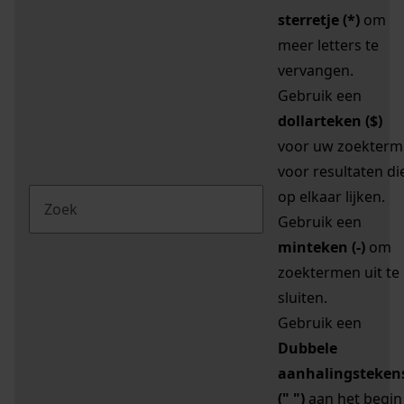
sterretje (*)
om
meer letters te
vervangen.
Gebruik een
dollarteken ($)
voor uw zoekterm
voor resultaten di
op elkaar lijken.
Gebruik een
minteken (-)
om
zoektermen uit te
sluiten.
Gebruik een
Dubbele
aanhalingsteken
(" ")
aan het begin