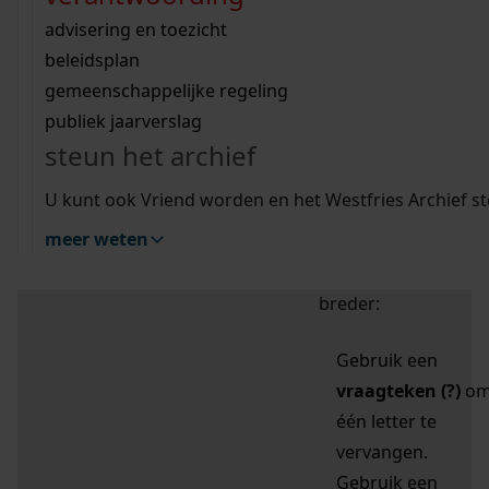
zoektips
Wij helpen u op weg met een aantal zoektips.
bekijk ons geschiedenislokaal
vergunningen
bouwvergunningen
advisering en toezicht
bekijk alle zoektips
beeld en geluid
omgevingsvergunningen
beleidsplan
uitleg nodig?
gemeenschappelijke regeling
publiek jaarverslag
Mijn Studiezaal (inloggen)
Wij helpen u op weg met een aantal zoektips.
steun het archief
bekijk alle zoektips
Door leestekens in
U kunt ook Vriend worden en het Westfries Archief s
uw zoekopdracht te
meer weten
gebruiken, zoekt u
specifieker of juist
breder:
Gebruik een
vraagteken (?)
o
één letter te
vervangen.
Gebruik een