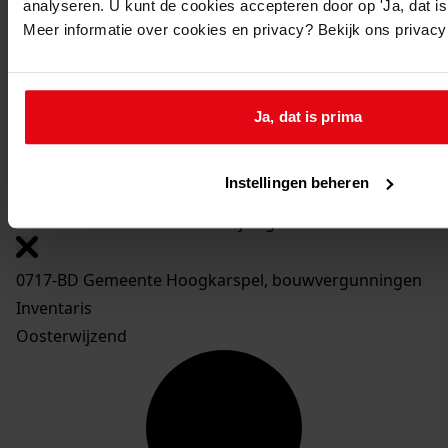
analyseren. U kunt de cookies accepteren door op 'Ja, dat is 
896
Verbouwen voormalig veilinggebouw, 1971
Meer informatie over cookies en privacy? Bekijk ons privac
Toon details van deze beschrijving
897
Uitbreiden bestaande bedrijfsruimte, 1976-1977
Toon details van deze beschrijving
Ja, dat is prima
898
Oprichten overkapping, 1950
Toon details van deze beschrijving
Instellingen beheren
899
Oprichten kas - bedrijfsruimte, 1968
Toon details van deze beschrijving
0717-BD Gemeente Hoogkarspel, bouwvergunningen
Inventaris
Oosterwijzend