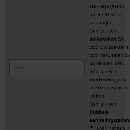
sterretje (*)
om
meer letters te
vervangen.
Gebruik een
dollarteken ($)
voor uw zoekterm
voor resultaten di
op elkaar lijken.
Gebruik een
minteken (-)
om
zoektermen uit te
sluiten.
Gebruik een
Dubbele
aanhalingsteken
(" ")
aan het begin