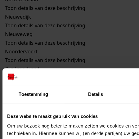
Toon details van deze beschrijving
Nieuwedijk
Toon details van deze beschrijving
Nieuweweg
Toon details van deze beschrijving
Noordervoert
Toon details van deze beschrijving
Oosterwijzend
Toon details van deze beschrijving
893
Uitbreiden schuur, 1934
Toestemming
Details
Toon details van deze beschrijving
894
Oprichten bergloods, kantoor en overkapping,
1953
Deze website maakt gebruik van cookies
Toon details van deze beschrijving
Om uw bezoek nog beter te maken zetten we cookies en verg
895
Oprichten gebouw, 1960
technieken in. Hiermee kunnen wij (en derde partijen) uw ge
Toon details van deze beschrijving