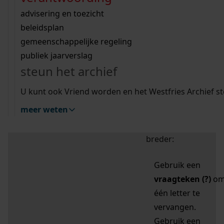
zoektips
Wij helpen u op weg met een aantal zoektips.
bekijk ons geschiedenislokaal
vergunningen
bouwvergunningen
advisering en toezicht
bekijk alle zoektips
beeld en geluid
omgevingsvergunningen
beleidsplan
uitleg nodig?
gemeenschappelijke regeling
publiek jaarverslag
Mijn Studiezaal (inloggen)
Wij helpen u op weg met een aantal zoektips.
steun het archief
bekijk alle zoektips
Door leestekens in
U kunt ook Vriend worden en het Westfries Archief s
uw zoekopdracht te
meer weten
gebruiken, zoekt u
specifieker of juist
breder:
Gebruik een
vraagteken (?)
o
één letter te
vervangen.
Gebruik een