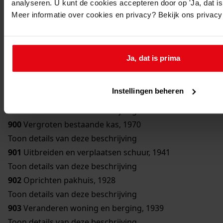
analyseren. U kunt de cookies accepteren door op 'Ja, dat is 
896
Verbouwen voormalig veilinggebouw, 1971
Meer informatie over cookies en privacy? Bekijk ons privac
Toon details van deze beschrijving
897
Uitbreiden bestaande bedrijfsruimte, 1976-1977
Toon details van deze beschrijving
Ja, dat is prima
898
Oprichten overkapping, 1950
Toon details van deze beschrijving
Instellingen beheren
899
Oprichten kas - bedrijfsruimte, 1968
Toon details van deze beschrijving
900
Vergroten bestaande kas, 1970
Toon details van deze beschrijving
901
Uitbreiden en verplaatsen schuur, 1941
Toon details van deze beschrijving
902
Oprichten pakhuis, 1928
Toon details van deze beschrijving
903
Veranderen woning en berging, 1939
Toon details van deze beschrijving