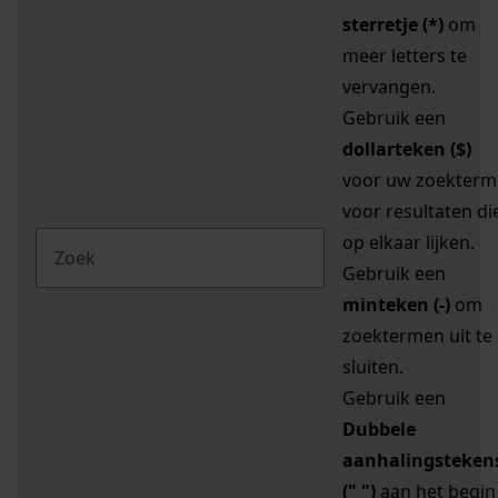
sterretje (*)
om
meer letters te
vervangen.
Gebruik een
dollarteken ($)
voor uw zoekterm
voor resultaten di
op elkaar lijken.
Gebruik een
minteken (-)
om
zoektermen uit te
sluiten.
Gebruik een
Dubbele
aanhalingsteken
(" ")
aan het begin