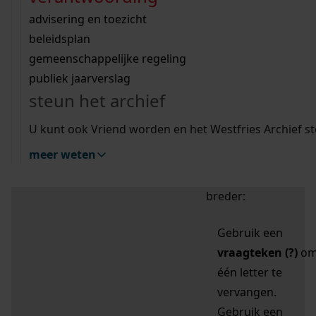
zoektips
Wij helpen u op weg met een aantal zoektips.
bekijk ons geschiedenislokaal
vergunningen
bouwvergunningen
advisering en toezicht
bekijk alle zoektips
beeld en geluid
omgevingsvergunningen
beleidsplan
uitleg nodig?
gemeenschappelijke regeling
publiek jaarverslag
Mijn Studiezaal (inloggen)
Wij helpen u op weg met een aantal zoektips.
steun het archief
bekijk alle zoektips
Door leestekens in
U kunt ook Vriend worden en het Westfries Archief s
uw zoekopdracht te
meer weten
gebruiken, zoekt u
specifieker of juist
breder:
Gebruik een
vraagteken (?)
o
één letter te
vervangen.
Gebruik een