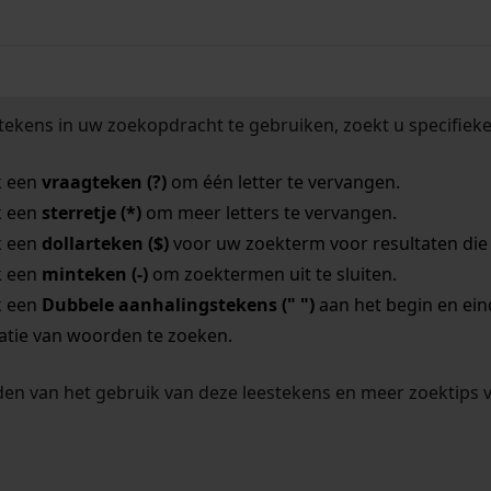
tekens in uw zoekopdracht te gebruiken, zoekt u specifieker
k een
vraagteken (?)
om één letter te vervangen.
k een
sterretje (*)
om meer letters te vervangen.
k een
dollarteken ($)
voor uw zoekterm voor resultaten die o
k een
minteken (-)
om zoektermen uit te sluiten.
k een
Dubbele aanhalingstekens (" ")
aan het begin en ei
tie van woorden te zoeken.
en van het gebruik van deze leestekens en meer zoektips 