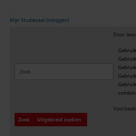
Mijn Studiezaal (inloggen)
Door lees
Gebrui
Gebrui
Gebrui
Gebrui
Gebrui
combina
Voorbeeld
Zoek
Uitgebreid zoeken