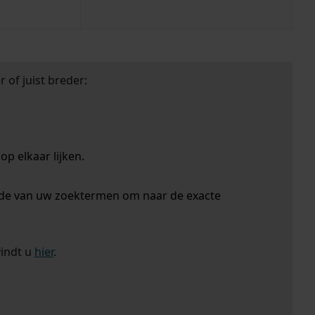
 of juist breder:
p elkaar lijken.
nde van uw zoektermen om naar de exacte
vindt u
hier
.