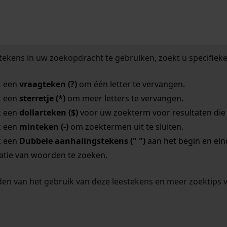
tekens in uw zoekopdracht te gebruiken, zoekt u specifieker
k een
vraagteken (?)
om één letter te vervangen.
k een
sterretje (*)
om meer letters te vervangen.
k een
dollarteken ($)
voor uw zoekterm voor resultaten die o
k een
minteken (-)
om zoektermen uit te sluiten.
k een
Dubbele aanhalingstekens (" ")
aan het begin en ei
tie van woorden te zoeken.
en van het gebruik van deze leestekens en meer zoektips 