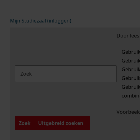
Mijn Studiezaal (inloggen)
Door lees
Gebrui
Gebrui
Gebrui
Gebrui
Gebrui
combina
Voorbeeld
Zoek
Uitgebreid zoeken