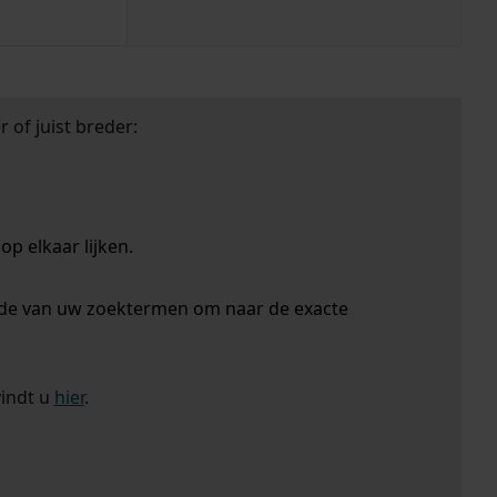
 of juist breder:
p elkaar lijken.
nde van uw zoektermen om naar de exacte
vindt u
hier
.