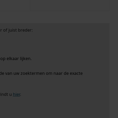
 of juist breder:
p elkaar lijken.
nde van uw zoektermen om naar de exacte
vindt u
hier
.