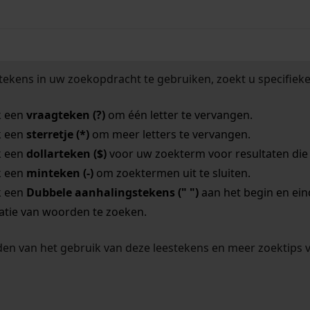
tekens in uw zoekopdracht te gebruiken, zoekt u specifieker
k een
vraagteken (?)
om één letter te vervangen.
k een
sterretje (*)
om meer letters te vervangen.
k een
dollarteken ($)
voor uw zoekterm voor resultaten die o
k een
minteken (-)
om zoektermen uit te sluiten.
k een
Dubbele aanhalingstekens (" ")
aan het begin en ei
tie van woorden te zoeken.
en van het gebruik van deze leestekens en meer zoektips 