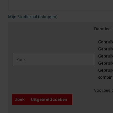
Mijn Studiezaal (inloggen)
Door lees
Gebrui
Gebrui
Gebrui
Gebrui
Gebrui
combina
Voorbeeld
Zoek
Uitgebreid zoeken