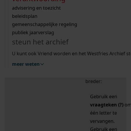
zoektips
Wij helpen u op weg met een aantal zoektips.
bekijk ons geschiedenislokaal
vergunningen
bouwvergunningen
advisering en toezicht
bekijk alle zoektips
beeld en geluid
omgevingsvergunningen
beleidsplan
uitleg nodig?
gemeenschappelijke regeling
publiek jaarverslag
Mijn Studiezaal (inloggen)
Wij helpen u op weg met een aantal zoektips.
steun het archief
bekijk alle zoektips
Door leestekens in
U kunt ook Vriend worden en het Westfries Archief s
uw zoekopdracht te
meer weten
gebruiken, zoekt u
specifieker of juist
breder:
Gebruik een
vraagteken (?)
o
één letter te
vervangen.
Gebruik een