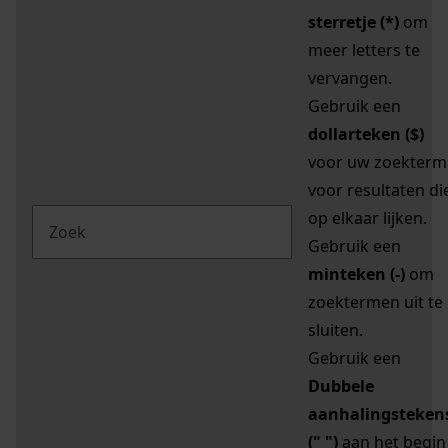
sterretje (*)
om
meer letters te
vervangen.
Gebruik een
dollarteken ($)
voor uw zoekterm
voor resultaten di
op elkaar lijken.
Gebruik een
minteken (-)
om
zoektermen uit te
sluiten.
Gebruik een
Dubbele
aanhalingsteken
(" ")
aan het begin