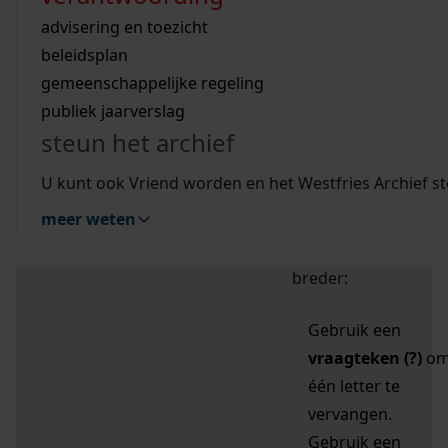
zoektips
Wij helpen u op weg met een aantal zoektips.
bekijk ons geschiedenislokaal
vergunningen
bouwvergunningen
advisering en toezicht
bekijk alle zoektips
beeld en geluid
omgevingsvergunningen
beleidsplan
uitleg nodig?
gemeenschappelijke regeling
publiek jaarverslag
Mijn Studiezaal (inloggen)
Wij helpen u op weg met een aantal zoektips.
steun het archief
bekijk alle zoektips
Door leestekens in
U kunt ook Vriend worden en het Westfries Archief s
uw zoekopdracht te
meer weten
gebruiken, zoekt u
specifieker of juist
breder:
Gebruik een
vraagteken (?)
o
één letter te
vervangen.
Gebruik een