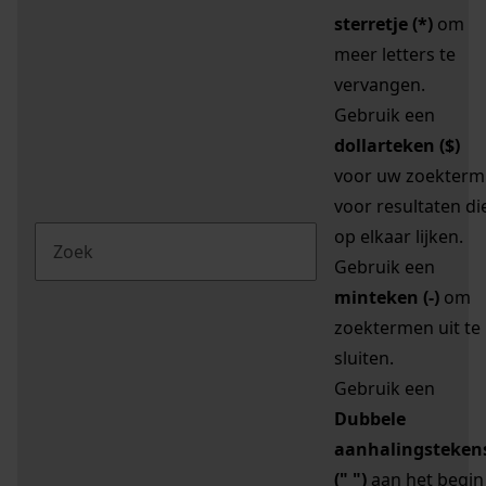
sterretje (*)
om
meer letters te
vervangen.
Gebruik een
dollarteken ($)
voor uw zoekterm
voor resultaten di
op elkaar lijken.
Gebruik een
minteken (-)
om
zoektermen uit te
sluiten.
Gebruik een
Dubbele
aanhalingsteken
(" ")
aan het begin