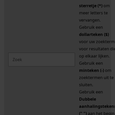
sterretje (*)
om
meer letters te
vervangen.
Gebruik een
dollarteken ($)
voor uw zoekterm
voor resultaten di
op elkaar lijken.
Gebruik een
minteken (-)
om
zoektermen uit te
sluiten.
Gebruik een
Dubbele
aanhalingsteken
(" ")
aan het begin