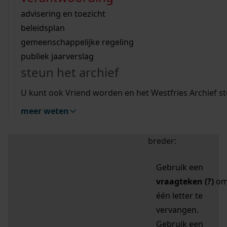
zoektips
Wij helpen u op weg met een aantal zoektips.
bekijk ons geschiedenislokaal
vergunningen
bouwvergunningen
advisering en toezicht
bekijk alle zoektips
beeld en geluid
omgevingsvergunningen
beleidsplan
uitleg nodig?
gemeenschappelijke regeling
publiek jaarverslag
Mijn Studiezaal (inloggen)
Wij helpen u op weg met een aantal zoektips.
steun het archief
bekijk alle zoektips
Door leestekens in
U kunt ook Vriend worden en het Westfries Archief s
uw zoekopdracht te
meer weten
gebruiken, zoekt u
specifieker of juist
breder:
Gebruik een
vraagteken (?)
o
één letter te
vervangen.
Gebruik een